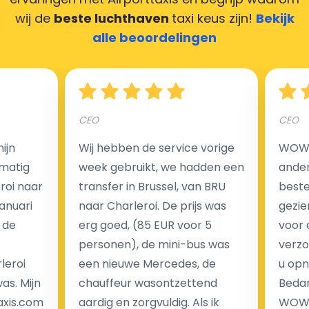
maken door uw feedback achter te laten en wij
wij de
beste luchthaven
taxi keus zijn!
Bekijk
zorgen ervoor dat uw chauffeur deze krijgt.
alle beoordelingen
Hoeveel kost een luchthaven taxi transfer?
CEO
CEO
ijn
Wij hebben de service vorige
WOW I
Een van de meest aantrekkelijke voordelen van
matig
week gebruikt, we hadden een
ander
luchthaventaxi's is een vast tarief voor uw rit. In
eroi naar
transfer in Brussel, van BRU
beste 
tegenstelling tot traditionele taxi's met taxameter
Januari
naar Charleroi. De prijs was
gezie
brengen wij u geen extra kosten in rekening voor de
 de
erg goed, (85 EUR voor 5
voor 
nachtrit.
personen), de mini-bus was
verzo
We hebben geen ophaaltarief of extra kosten voor
leroi
een nieuwe Mercedes, de
u opn
wachttijd als uw vlucht vertraging heeft.
as. Mijn
chauffeur wasontzettend
Bedan
axis.com
aardig en zorgvuldig. Als ik
WOW-