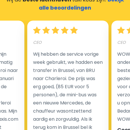
alle beoordelingen
Hoeveel kost een luchthaven taxi transfer?
CEO
CEO
Een van de meest aantrekkelijke voordelen van
ijn
Wij hebben de service vorige
WOW I
luchthaventaxi's is een vast tarief voor uw rit. In
matig
week gebruikt, we hadden een
ander
tegenstelling tot traditionele taxi's met taxameter
eroi naar
transfer in Brussel, van BRU
beste 
brengen wij u geen extra kosten in rekening voor de
Januari
naar Charleroi. De prijs was
gezie
nachtrit.
 de
erg goed, (85 EUR voor 5
voor 
We hebben geen ophaaltarief of extra kosten voor
personen), de mini-bus was
verzo
wachttijd als uw vlucht vertraging heeft.
leroi
een nieuwe Mercedes, de
u opn
as. Mijn
chauffeur wasontzettend
Bedan
Kijk op onze website voor meer informatie over uw
axis.com
aardig en zorgvuldig. Als ik
WOW-
transferkosten. Ons boekingsformulier bevat alle
t
terug kom in Brussel bel ik
Coe