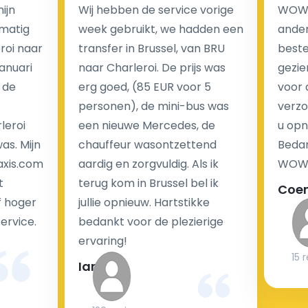
ijn
Wij hebben de service vorige
WOW I
matig
week gebruikt, we hadden een
ander
eroi naar
transfer in Brussel, van BRU
beste 
Januari
naar Charleroi. De prijs was
gezie
 de
erg goed, (85 EUR voor 5
voor 
personen), de mini-bus was
verzo
leroi
een nieuwe Mercedes, de
u opn
as. Mijn
chauffeur wasontzettend
Bedan
axis.com
aardig en zorgvuldig. Als ik
WOW-
t
terug kom in Brussel bel ik
Coe
f hoger
jullie opnieuw. Hartstikke
service.
bedankt voor de plezierige
ervaring!
15 
Ian