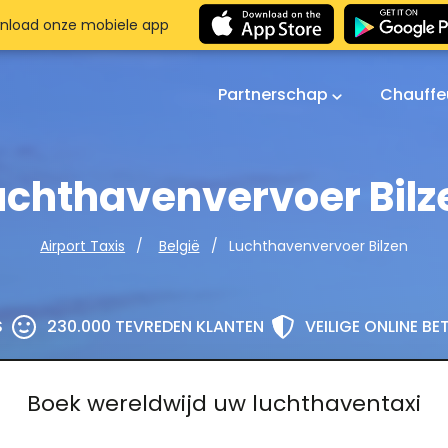
nload onze mobiele app
Partnerschap
Chauffe
uchthavenvervoer Bilz
Luchthavenvervoer Bilzen
Airport Taxis
België
S
230.000 TEVREDEN KLANTEN
VEILIGE ONLINE B
Boek wereldwijd uw luchthaventaxi