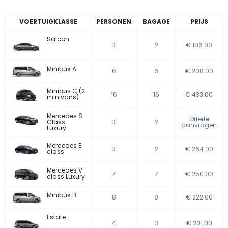
VOERTUIGKLASSE
PERSONEN
BAGAGE
PRIJS
Saloon
3
2
€ 186.00
Minibus A
6
6
€ 208.00
Minibus C (2
16
16
€ 433.00
minivans)
Mercedes S
Offerte
Class
3
2
aanvragen
Luxury
Mercedes E
3
2
€ 264.00
class
Mercedes V
7
7
€ 250.00
class Luxury
Minibus B
8
8
€ 222.00
Estate
4
3
€ 201.00