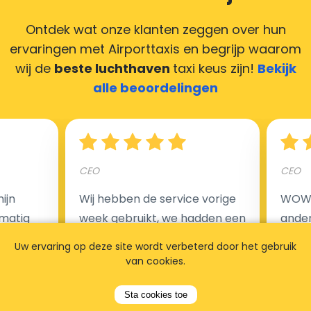
Ontdek wat onze klanten zeggen over hun
ervaringen met Airporttaxis
en begrijp waarom
wij de
beste luchthaven
taxi keus zijn!
Bekijk
alle beoordelingen
CEO
CEO
ijn
Wij hebben de service vorige
WOW I
matig
week gebruikt, we hadden een
ander
eroi naar
transfer in Brussel, van BRU
beste 
Uw ervaring op deze site wordt verbeterd door het gebruik
Januari
naar Charleroi. De prijs was
gezie
van cookies.
 de
erg goed, (85 EUR voor 5
voor 
personen), de mini-bus was
verzo
Sta cookies toe