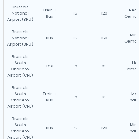
Brussels
Trein +
Redel
National
115
120
Bus
Gemakk
Airport (BRU)
Brussels
Min
National
Bus
115
150
Gemakk
Airport (BRU)
Brussels
South
He
Taxi
75
60
Charleroi
Gemakk
Airport (CRL)
Brussels
South
Trein +
Mat
75
90
Charleroi
Bus
han
Airport (CRL)
Brussels
South
Min
Bus
75
120
Charleroi
han
Airport (CRL)