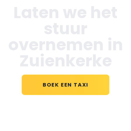
Laten we het
stuur
overnemen in
Zuienkerke
BOEK EEN TAXI