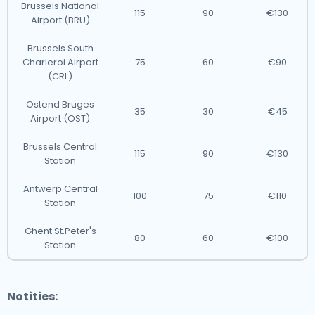
Brussels National
115
90
€130
Airport (BRU)
Brussels South
Charleroi Airport
75
60
€90
(CRL)
Ostend Bruges
35
30
€45
Airport (OST)
Brussels Central
115
90
€130
Station
Antwerp Central
100
75
€110
Station
Ghent St.Peter's
80
60
€100
Station
Notities: