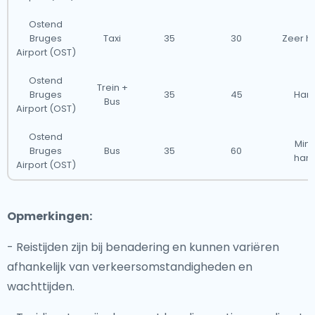
Ostend
Bruges
Taxi
35
30
Zeer h
Airport (OST)
Ostend
Trein +
Bruges
35
45
Han
Bus
Airport (OST)
Ostend
Min
Bruges
Bus
35
60
han
Airport (OST)
Opmerkingen:
- Reistijden zijn bij benadering en kunnen variëren
afhankelijk van verkeersomstandigheden en
wachttijden.