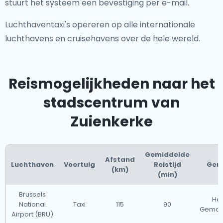
stuurt het systeem een bevestiging per e-mail.
Luchthaventaxi's opereren op alle internationale
luchthavens en cruisehavens over de hele wereld.
Reismogelijkheden naar het
stadscentrum van
Zuienkerke
Gemiddelde
Afstand
Luchthaven
Voertuig
Reistijd
Gem
(km)
(min)
Brussels
He
National
Taxi
115
90
Gemakk
Airport (BRU)