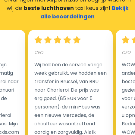
maken door uw feedback achter te laten en wij
wij de
beste luchthaven
taxi keus zijn!
Bekijk
zorgen ervoor dat uw chauffeur deze krijgt.
alle beoordelingen
Hoeveel kost een luchthaven taxi transfer?
CEO
CEO
ijn
Wij hebben de service vorige
WOW I
Een van de meest aantrekkelijke voordelen van
matig
week gebruikt, we hadden een
ander
luchthaventaxi's is een vast tarief voor uw rit. In
eroi naar
transfer in Brussel, van BRU
beste 
tegenstelling tot traditionele taxi's met taxameter
Januari
naar Charleroi. De prijs was
gezie
brengen wij u geen extra kosten in rekening voor de
 de
erg goed, (85 EUR voor 5
voor 
nachtrit.
personen), de mini-bus was
verzo
We hebben geen ophaaltarief of extra kosten voor
leroi
een nieuwe Mercedes, de
u opn
wachttijd als uw vlucht vertraging heeft.
as. Mijn
chauffeur wasontzettend
Bedan
axis.com
aardig en zorgvuldig. Als ik
WOW-