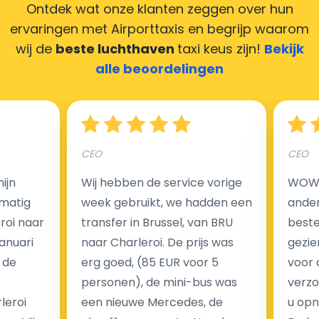
creditcards. Geen probleem! U kunt ons heel blij
Ontdek wat onze klanten zeggen over hun
maken door uw feedback achter te laten en wij
ervaringen met Airporttaxis
en begrijp waarom
zorgen ervoor dat uw chauffeur deze krijgt.
wij de
beste luchthaven
taxi keus zijn!
Bekijk
alle beoordelingen
Hoeveel kost een luchthaven taxi transfer?
CEO
CEO
Een van de meest aantrekkelijke voordelen van
ijn
Wij hebben de service vorige
WOW I
luchthaventaxi's is een vast tarief voor uw rit. In
matig
week gebruikt, we hadden een
ander
tegenstelling tot traditionele taxi's met taxameter
eroi naar
transfer in Brussel, van BRU
beste 
brengen wij u geen extra kosten in rekening voor de
Januari
naar Charleroi. De prijs was
gezie
nachtrit.
 de
erg goed, (85 EUR voor 5
voor 
We hebben geen ophaaltarief of extra kosten voor
personen), de mini-bus was
verzo
wachttijd als uw vlucht vertraging heeft.
leroi
een nieuwe Mercedes, de
u opn