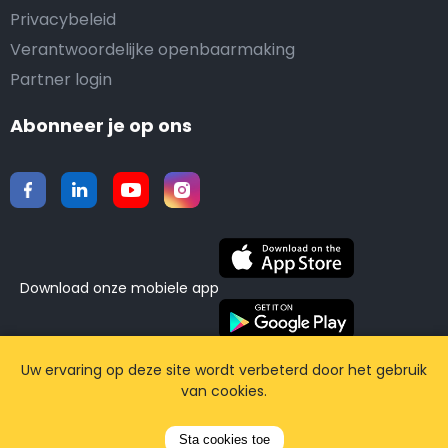
Privacybeleid
Verantwoordelijke openbaarmaking
Partner login
Abonneer je op ons
Download onze mobiele app
©2015-2026 Airporttaxis.com.
Alle rechten
Uw ervaring op deze site wordt verbeterd door het gebruik
van cookies.
voorbehouden | Powered by
CodiCo.io
Sta cookies toe