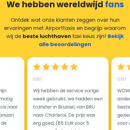
Heeft u online betaald en wilt u uw chauffeur toch een
We hebben wereldwijd
fans
compliment geven, maar heeft u geen contant geld?
Deze situatie is vrij gebruikelijk in onze tijd van
Ontdek wat onze klanten zeggen over hun
creditcards. Geen probleem! U kunt ons heel blij
ervaringen met Airporttaxis
en begrijp waarom
maken door uw feedback achter te laten en wij
wij de
beste luchthaven
taxi keus zijn!
Bekijk
zorgen ervoor dat uw chauffeur deze krijgt.
alle beoordelingen
Hoeveel kost een luchthaven taxi transfer?
CEO
CEO
ijn
Wij hebben de service vorige
WOW I
Een van de meest aantrekkelijke voordelen van
matig
week gebruikt, we hadden een
ander
luchthaventaxi's is een vast tarief voor uw rit. In
eroi naar
transfer in Brussel, van BRU
beste 
tegenstelling tot traditionele taxi's met taxameter
Januari
naar Charleroi. De prijs was
gezie
brengen wij u geen extra kosten in rekening voor de
 de
erg goed, (85 EUR voor 5
voor 
nachtrit.