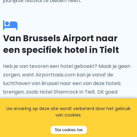
jaarlijkse festival te bieden heeft.
Van Brussels Airport naar
een specifiek hotel in Tielt
Heb je van tevoren een hotel geboekt? Maak je geen
zorgen, want Airporttaxis.com kan je vanaf de
luchthaven van Brussel naar een van deze hotels
brengen, zoals Hotel Shamrock in Tielt. Dit goed
aangeschreven hotel biedt comfort en gemak voor
zowel zakenreizigers als vakantiegangers. Onze
Uw ervaring op deze site wordt verbeterd door het gebruik
van cookies.
betrouwbare taxiservice zorgt voor een vlotte
transfer van Brussels Airport rechtstreeks naar het
Sta cookies toe
hotel, zodat u kunt ontspannen en zich kunt settelen