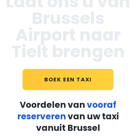
Laat ons u van
Brussels
Airport naar
Tielt brengen
BOEK EEN TAXI
Voordelen van
vooraf
reserveren
van uw taxi
vanuit Brussel