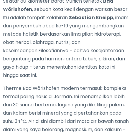
Sekitar 80 kilometer barat Munich terletak
Bad
Wörishofen
, sebuah kota kecil dengan warisan besar.
Itu adalah tempat kelahiran
Sebastian Kneipp
, imam
dan penyembuh abad ke-19 yang mengembangkan
metode holistik berdasarkan lima pilar: hidroterapi,
obat herbal, olahraga, nutrisi, dan
keseimbangan.Filosofiannya - bahwa kesejahteraan
bergantung pada harmoni antara tubuh, pikiran, dan
gaya hidup - terus menentukan identitas kota ini
hingga saat ini.
Therme Bad Wörishofen modern termasuk kompleks
termal paling halus di Jerman. Ini menampilkan lebih
dari 30 sauna bertema, laguna yang dikelilingi palem,
dan kolam berisi mineral yang dipertahankan pada
suhu 34°C. Air di sini diambil dari mata air bawah tanah
alami yang kaya belerang, magnesium, dan kalsium -