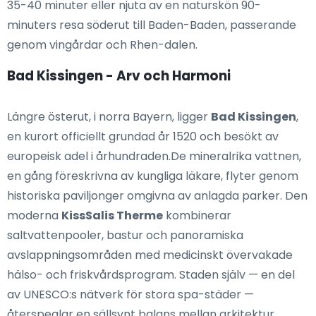
35-40 minuter eller njuta av en naturskön 90-
minuters resa söderut till Baden-Baden, passerande
genom vingårdar och Rhen-dalen.
Bad Kissingen - Arv och Harmoni
Längre österut, i norra Bayern, ligger
Bad Kissingen
,
en kurort officiellt grundad år 1520 och besökt av
europeisk adel i århundraden.De mineralrika vattnen,
en gång föreskrivna av kungliga läkare, flyter genom
historiska paviljonger omgivna av anlagda parker. Den
moderna
KissSalis Therme
kombinerar
saltvattenpooler, bastur och panoramiska
avslappningsområden med medicinskt övervakade
hälso- och friskvårdsprogram. Staden själv — en del
av UNESCO:s nätverk för stora spa-städer —
återspeglar en sällsynt balans mellan arkitektur,