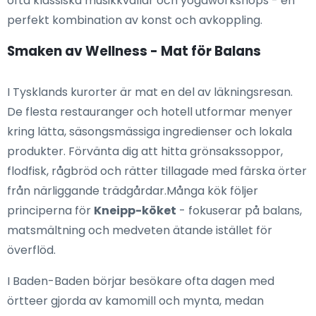
ofta klassiska musikkvällar och yogaworkshops - en
perfekt kombination av konst och avkoppling.
Smaken av Wellness - Mat för Balans
I Tysklands kurorter är mat en del av läkningsresan.
De flesta restauranger och hotell utformar menyer
kring lätta, säsongsmässiga ingredienser och lokala
produkter. Förvänta dig att hitta grönsakssoppor,
flodfisk, rågbröd och rätter tillagade med färska örter
från närliggande trädgårdar.Många kök följer
principerna för
Kneipp-köket
- fokuserar på balans,
matsmältning och medveten ätande istället för
överflöd.
I Baden-Baden börjar besökare ofta dagen med
örtteer gjorda av kamomill och mynta, medan