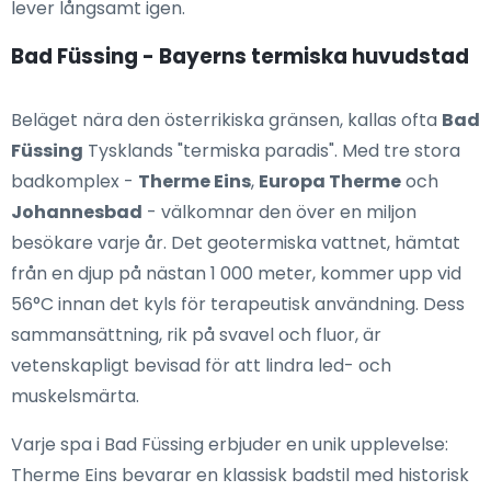
lever långsamt igen.
Bad Füssing - Bayerns termiska huvudstad
Beläget nära den österrikiska gränsen, kallas ofta
Bad
Füssing
Tysklands "termiska paradis". Med tre stora
badkomplex -
Therme Eins
,
Europa Therme
och
Johannesbad
- välkomnar den över en miljon
besökare varje år. Det geotermiska vattnet, hämtat
från en djup på nästan 1 000 meter, kommer upp vid
56°C innan det kyls för terapeutisk användning. Dess
sammansättning, rik på svavel och fluor, är
vetenskapligt bevisad för att lindra led- och
muskelsmärta.
Varje spa i Bad Füssing erbjuder en unik upplevelse:
Therme Eins bevarar en klassisk badstil med historisk