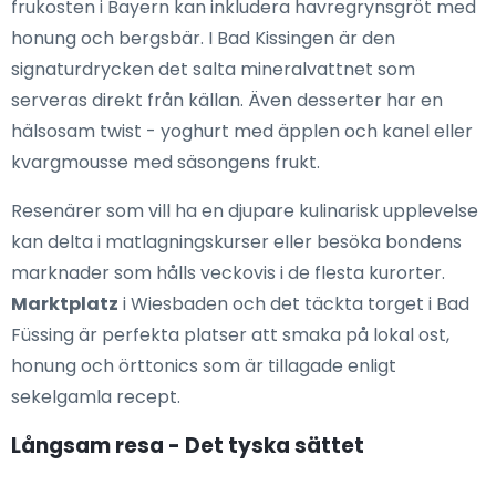
frukosten i Bayern kan inkludera havregrynsgröt med
honung och bergsbär. I Bad Kissingen är den
signaturdrycken det salta mineralvattnet som
serveras direkt från källan. Även desserter har en
hälsosam twist - yoghurt med äpplen och kanel eller
kvargmousse med säsongens frukt.
Resenärer som vill ha en djupare kulinarisk upplevelse
kan delta i matlagningskurser eller besöka bondens
marknader som hålls veckovis i de flesta kurorter.
Marktplatz
i Wiesbaden och det täckta torget i Bad
Füssing är perfekta platser att smaka på lokal ost,
honung och örttonics som är tillagade enligt
sekelgamla recept.
Långsam resa - Det tyska sättet