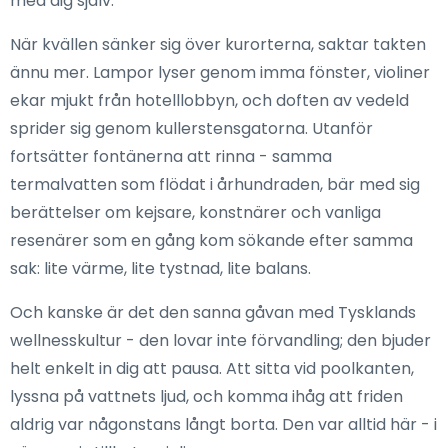
med dig själv.
När kvällen sänker sig över kurorterna, saktar takten
ännu mer. Lampor lyser genom imma fönster, violiner
ekar mjukt från hotelllobbyn, och doften av vedeld
sprider sig genom kullerstensgatorna. Utanför
fortsätter fontänerna att rinna - samma
termalvatten som flödat i århundraden, bär med sig
berättelser om kejsare, konstnärer och vanliga
resenärer som en gång kom sökande efter samma
sak: lite värme, lite tystnad, lite balans.
Och kanske är det den sanna gåvan med Tysklands
wellnesskultur - den lovar inte förvandling; den bjuder
helt enkelt in dig att pausa. Att sitta vid poolkanten,
lyssna på vattnets ljud, och komma ihåg att friden
aldrig var någonstans långt borta. Den var alltid här - i