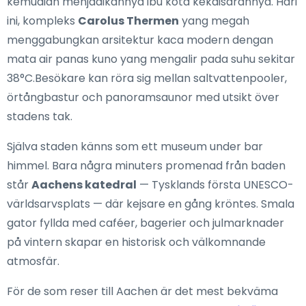
kemudian menjadikannya ibu kota kekaisarannya. Hari
ini, kompleks
Carolus Thermen
yang megah
menggabungkan arsitektur kaca modern dengan
mata air panas kuno yang mengalir pada suhu sekitar
38°C.Besökare kan röra sig mellan saltvattenpooler,
örtångbastur och panoramsaunor med utsikt över
stadens tak.
Själva staden känns som ett museum under bar
himmel. Bara några minuters promenad från baden
står
Aachens katedral
— Tysklands första UNESCO-
världsarvsplats — där kejsare en gång kröntes. Smala
gator fyllda med caféer, bagerier och julmarknader
på vintern skapar en historisk och välkomnande
atmosfär.
För de som reser till Aachen är det mest bekväma