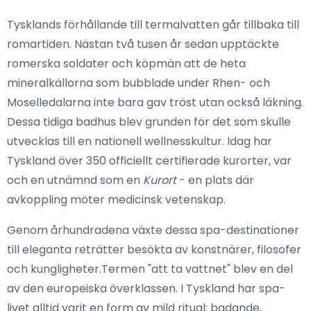
Tysklands förhållande till termalvatten går tillbaka till
romartiden. Nästan två tusen år sedan upptäckte
romerska soldater och köpmän att de heta
mineralkällorna som bubblade under Rhen- och
Moselledalarna inte bara gav tröst utan också läkning.
Dessa tidiga badhus blev grunden för det som skulle
utvecklas till en nationell wellnesskultur. Idag har
Tyskland över 350 officiellt certifierade kurorter, var
och en utnämnd som en
Kurort
- en plats där
avkoppling möter medicinsk vetenskap.
Genom århundradena växte dessa spa-destinationer
till eleganta reträtter besökta av konstnärer, filosofer
och kungligheter.Termen "att ta vattnet" blev en del
av den europeiska överklassen. I Tyskland har spa-
livet alltid varit en form av mild ritual: badande,