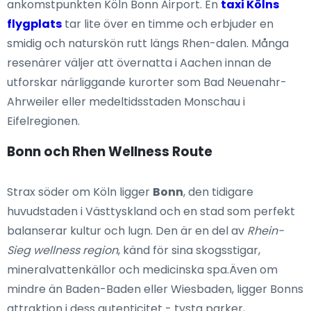
ankomstpunkten Köln Bonn Airport. En
taxi Kölns
flygplats
tar lite över en timme och erbjuder en
smidig och naturskön rutt längs Rhen-dalen. Många
resenärer väljer att övernatta i Aachen innan de
utforskar närliggande kurorter som Bad Neuenahr-
Ahrweiler eller medeltidsstaden Monschau i
Eifelregionen.
Bonn och Rhen Wellness Route
Strax söder om Köln ligger
Bonn
, den tidigare
huvudstaden i Västtyskland och en stad som perfekt
balanserar kultur och lugn. Den är en del av
Rhein-
Sieg wellness region
, känd för sina skogsstigar,
mineralvattenkällor och medicinska spa.Även om
mindre än Baden-Baden eller Wiesbaden, ligger Bonns
attraktion i dess autenticitet - tysta parker,