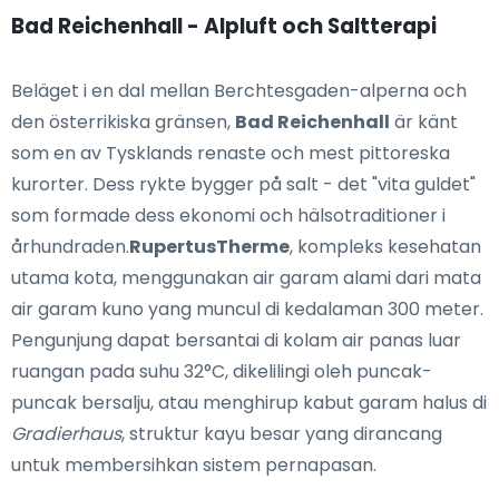
Bad Reichenhall - Alpluft och Saltterapi
Beläget i en dal mellan Berchtesgaden-alperna och
den österrikiska gränsen,
Bad Reichenhall
är känt
som en av Tysklands renaste och mest pittoreska
kurorter. Dess rykte bygger på salt - det "vita guldet"
som formade dess ekonomi och hälsotraditioner i
århundraden.
RupertusTherme
, kompleks kesehatan
utama kota, menggunakan air garam alami dari mata
air garam kuno yang muncul di kedalaman 300 meter.
Pengunjung dapat bersantai di kolam air panas luar
ruangan pada suhu 32°C, dikelilingi oleh puncak-
puncak bersalju, atau menghirup kabut garam halus di
Gradierhaus
, struktur kayu besar yang dirancang
untuk membersihkan sistem pernapasan.