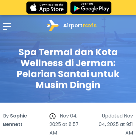
Airport
taxis
Spa Termal dan Kota
Wellness di Jerman:
Pelarian Santai untuk
Musim Dingin
By
Sophie
Nov 04,
Updated Nov
Bennett
2025 at 8:57
04, 2025 at 9:11
AM
AM