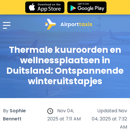
Airport
taxis
Thermale kuuroorden en
wellnessplaatsen in
Duitsland: Ontspannende
winteruitstapjes
By
Sophie
Nov 04,
Updated Nov
Bennett
2025 at 7:11 AM
04, 2025 at 7:32
AM