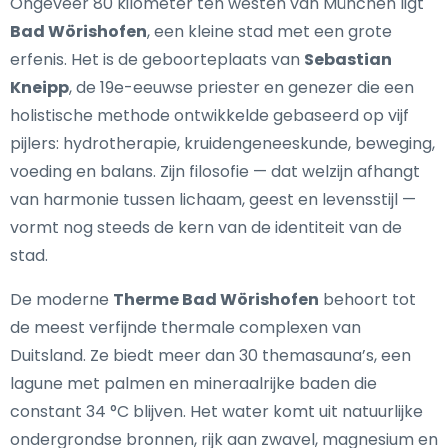
Ongeveer 80 kilometer ten westen van München ligt
Bad Wörishofen
, een kleine stad met een grote
erfenis. Het is de geboorteplaats van
Sebastian
Kneipp
, de 19e-eeuwse priester en genezer die een
holistische methode ontwikkelde gebaseerd op vijf
pijlers: hydrotherapie, kruidengeneeskunde, beweging,
voeding en balans. Zijn filosofie — dat welzijn afhangt
van harmonie tussen lichaam, geest en levensstijl —
vormt nog steeds de kern van de identiteit van de
stad.
De moderne
Therme Bad Wörishofen
behoort tot
de meest verfijnde thermale complexen van
Duitsland. Ze biedt meer dan 30 themasauna’s, een
lagune met palmen en mineraalrijke baden die
constant 34 °C blijven. Het water komt uit natuurlijke
ondergrondse bronnen, rijk aan zwavel, magnesium en