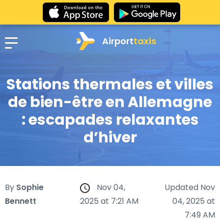
Airport
taxis
Stations thermales et villes
de bien-être en Allemagne
: escapades relaxantes
d’hiver
By
Sophie
Nov 04,
Updated Nov
Bennett
2025 at 7:21 AM
04, 2025 at
7:49 AM