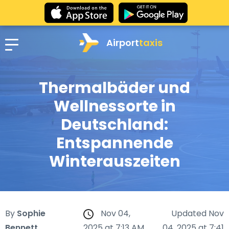
Airport
taxis
Thermalbäder und
Wellnessorte in
Deutschland:
Entspannende
Winterauszeiten
By
Sophie
Nov 04,
Updated Nov
Bennett
2025 at 7:13 AM
04, 2025 at 7:41