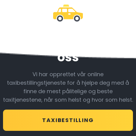
Vær sammen med
oss
Vi har opprettet vår online
taxibestillingstjeneste for å hjelpe deg med å
finne de mest pålitelige og beste
taxitjenestene, når som helst og hvor som helst.
TAXIBESTILLING