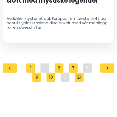
slott med mystiske legender
Avdekke mysteriet bak Europas fem beste slott og
bestill flyplasstaxiene dine enkelt med vår mobilapp
for en stressfri tur
1
...
6
7
8
9
10
...
21