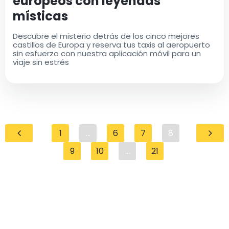
europeos con leyendas
místicas
Descubre el misterio detrás de los cinco mejores
castillos de Europa y reserva tus taxis al aeropuerto
sin esfuerzo con nuestra aplicación móvil para un
viaje sin estrés
1
...
6
7
8
9
10
...
21