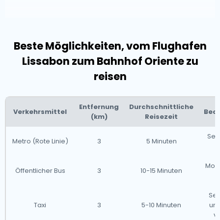
Beste Möglichkeiten, vom Flughafen
Lissabon zum Bahnhof Oriente zu
reisen
Entfernung
Durchschnittliche
Verkehrsmittel
Bequ
(km)
Reisezeit
Sehr
Metro (Rote Linie)
3
5 Minuten
Mode
Öffentlicher Bus
3
10-15 Minuten
Seh
Taxi
3
5-10 Minuten
und
v