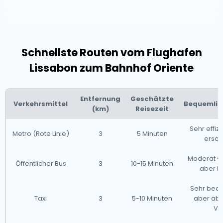
Schnellste Routen vom Flughafen
Lissabon zum Bahnhof Oriente
Entfernung
Geschätzte
Verkehrsmittel
Bequemlic
(km)
Reisezeit
Sehr effizi
Metro (Rote Linie)
3
5 Minuten
ersch
Moderat – 
Öffentlicher Bus
3
10-15 Minuten
aber l
Sehr bequ
Taxi
3
5-10 Minuten
aber ab
Ve