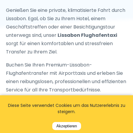
Genießen Sie eine private, klimatisierte Fahrt durch
Lissabon. Egal, ob Sie zu Ihrem Hotel, einem
Geschäftstreffen oder einer Besichtigungstour
unterwegs sind, unser
Lissabon Flughafentaxi
sorgt für einen komfortablen und stressfreien
Transfer zu Ihrem Ziel.
Buchen Sie Ihren Premium-Lissabon-
Flughafentransfer mit
Airporttaxis
und erleben Sie
einen reibungslosen, professionellen und effizienten
Service für all Ihre Transportbedürfnisse.
Sichern Sie sich noch heute Ihren
Lissabon-
Diese Seite verwendet Cookies um das Nutzererlebnis zu
Flughafentransfer
! Genießen Sie transparente
steigern.
Preise, professionelle Fahrer und 24/7
Akzeptieren
Unterstützung für eine stressfreie Reise vom