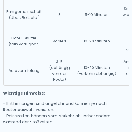
Seh
Fahrgemeinschaft
3
5-10 Minuten
wie T
(Uber, Bolt, etc.)
Hotel-Shuttle
z
Variiert
10-20 Minuten
(falls verfügbar)
rec
3-5
Am 
(abhängig
10-20 Minuten
f
Autovermietung
von der
(verkehrsabhängig)
erf
Route)
Wichtige Hinweise:
- Entfernungen sind ungefähr und können je nach
Routenauswahl variieren.
- Reisezeiten hängen vom Verkehr ab, insbesondere
während der Stoßzeiten.