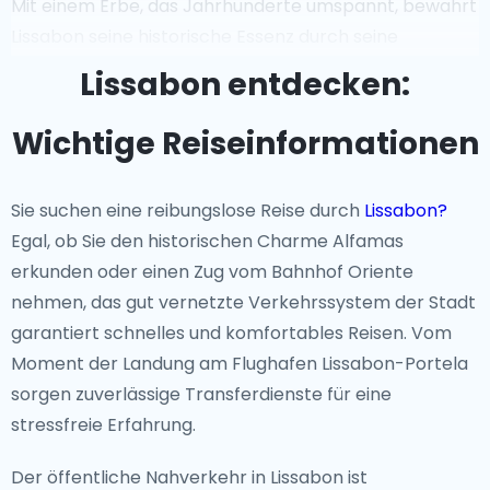
Mit einem Erbe, das Jahrhunderte umspannt, bewahrt
Lissabon seine historische Essenz durch seine
architektonischen Wunder. Das Schloss São Jorge
Lissabon entdecken:
bietet einen weiten Blick auf das Stadtbild, während
Chiado, ein Viertel, das für sein künstlerisches und
Wichtige Reiseinformationen
literarisches Erbe gefeiert wird, zur Erkundung einlädt.
Der prächtige Praça do Comércio, einst ein zentraler
Sie suchen eine reibungslose Reise durch
Lissabon?
Handelsknotenpunkt, fasziniert Besucher weiterhin
Egal, ob Sie den historischen Charme Alfamas
mit seinem königlichen Charme.
erkunden oder einen Zug vom Bahnhof Oriente
nehmen, das gut vernetzte Verkehrssystem der Stadt
Unverzichtbare Wahrzeichen
garantiert schnelles und komfortables Reisen. Vom
Vom spektakulären Aussichtspunkt Miradouro da
Moment der Landung am Flughafen Lissabon-Portela
Senhora do Monte bis zu den nostalgischen
sorgen zuverlässige Transferdienste für eine
Straßenbahnfahrten durch Bairro Alto ist Lissabon
stressfreie Erfahrung.
voller bemerkenswerter Sehenswürdigkeiten.Die
Der öffentliche Nahverkehr in Lissabon ist
berühmten gelben Straßenbahnen der Stadt, die