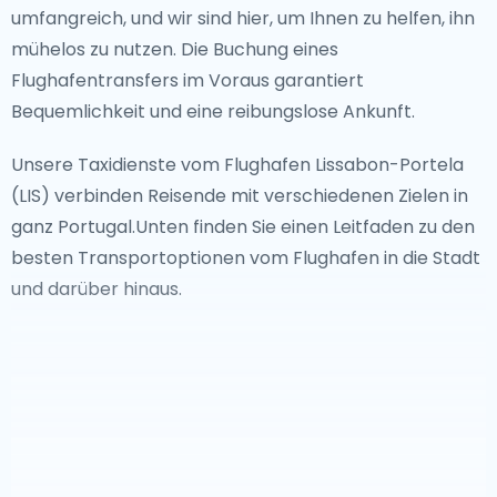
umfangreich, und wir sind hier, um Ihnen zu helfen, ihn
kunstvollen Azulejo-Fliesen und der lebhafte Time Out
mühelos zu nutzen. Die Buchung eines
Market zeichnen ein lebendiges Bild ihrer einzigartigen
Flughafentransfers im Voraus garantiert
Kultur.
Bequemlichkeit und eine reibungslose Ankunft.
Versteckte Schätze
Unsere Taxidienste vom Flughafen Lissabon-Portela
Für Abenteurer, die darauf brennen, weniger
(LIS) verbinden Reisende mit verschiedenen Zielen in
bekannte Juwelen zu entdecken, bietet Lissabon eine
ganz Portugal.Unten finden Sie einen Leitfaden zu den
Fülle von Überraschungen. Die LX Factory, ein
besten Transportoptionen vom Flughafen in die Stadt
kreatives Enklave voller skurriler Boutiquen und
und darüber hinaus.
trendiger Restaurants, bildet einen zeitgenössischen
Kontrast zu den historischen Stätten der Stadt.
Währenddessen enthüllen die ruhigen Gärten des
Gulbenkian-Museums und die bezaubernden Ruinen
des Carmo-Klosters die künstlerische und historische
Seele Lissabons.