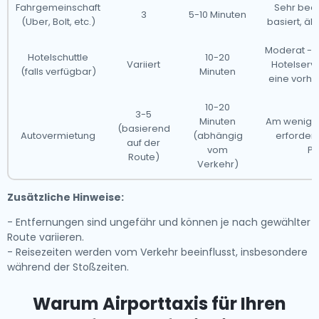
Fahrgemeinschaft
Sehr beq
3
5-10 Minuten
(Uber, Bolt, etc.)
basiert, äh
Moderat - 
Hotelschuttle
10-20
Variiert
Hotelservi
(falls verfügbar)
Minuten
eine vorhe
10-20
3-5
Minuten
Am wenigs
(basierend
Autovermietung
(abhängig
erfordert
auf der
vom
Pa
Route)
Verkehr)
Zusätzliche Hinweise:
- Entfernungen sind ungefähr und können je nach gewählter
Route variieren.
- Reisezeiten werden vom Verkehr beeinflusst, insbesondere
während der Stoßzeiten.
Warum Airporttaxis für Ihren