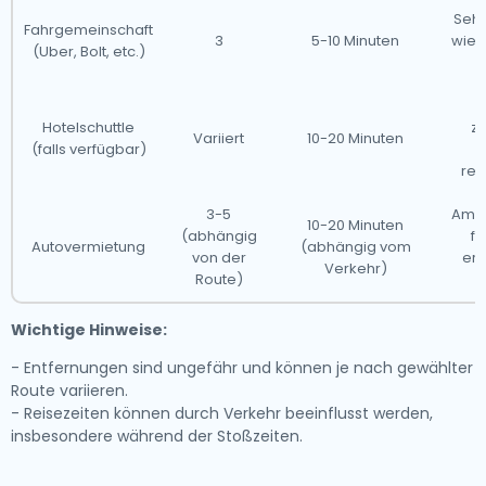
Sehr
Fahrgemeinschaft
3
5-10 Minuten
wie T
(Uber, Bolt, etc.)
Hotelschuttle
ze
Variiert
10-20 Minuten
(falls verfügbar)
rec
3-5
Am w
10-20 Minuten
(abhängig
fü
Autovermietung
(abhängig vom
von der
erf
Verkehr)
Route)
Wichtige Hinweise:
- Entfernungen sind ungefähr und können je nach gewählter
Route variieren.
- Reisezeiten können durch Verkehr beeinflusst werden,
insbesondere während der Stoßzeiten.