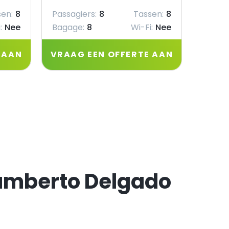
en:
8
Passagiers:
8
Tassen:
8
Passag
:
Nee
Bagage:
8
Wi-Fi:
Nee
Bagag
 AAN
VRAAG EEN OFFERTE AAN
VRAA
Humberto Delgado