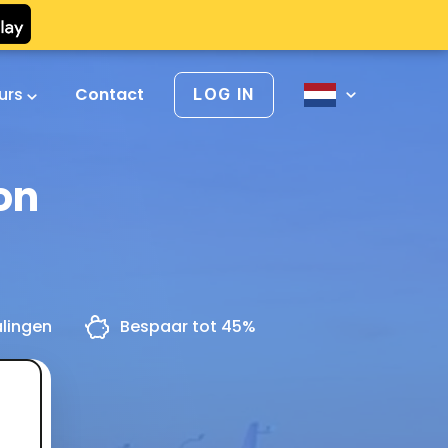
urs
Contact
LOG IN
on
alingen
Bespaar tot 45%