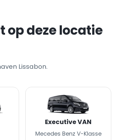
 op deze locatie
haven Lissabon.
Executive VAN
Mecedes Benz V-Klasse
Mec