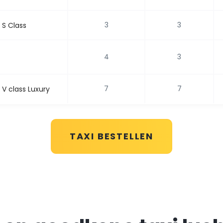
3
3
S Class
4
3
7
7
V class Luxury
TAXI BESTELLEN