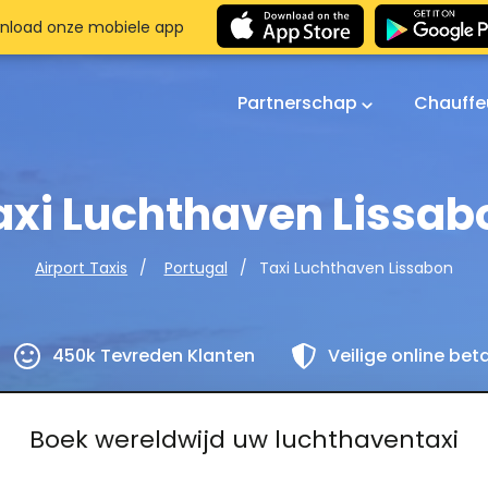
nload onze mobiele app
Partnerschap
Chauffe
axi Luchthaven Lissab
Taxi Luchthaven Lissabon
Airport Taxis
Portugal
450k Tevreden Klanten
Veilige online bet
Boek wereldwijd uw luchthaventaxi