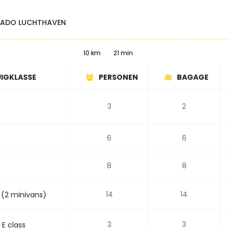
GADO LUCHTHAVEN
10 km
21 min
IGKLASSE
PERSONEN
BAGAGE
3
2
6
6
8
8
14
14
 (2 minivans)
3
3
E class