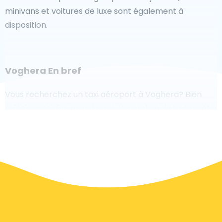
minivans et voitures de luxe sont également à
disposition.
Voghera En bref
Vous recherchez un taxi aéroport à Voghera? Bien
qu'il s'agisse d'un grand pays, le nombre de taxis prêts
à être desservis dans chaque zone facilite l'accès
rapide à un aéroport, même à la demande. Bien que
nous vous recommandons de réserver votre transfert
aéroport en ligne sur notre site Web, pour rendre
votre voyage sans stress.
À Voghera un service de taxi est assez développé,
mais nous aimerions tout de même vous guider à