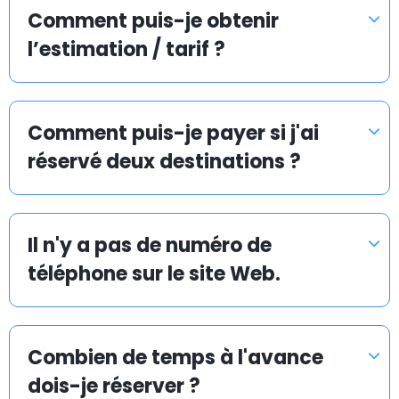
et rapide.
Comment puis-je obtenir
l’estimation / tarif ?
Navette d’aéroport pas chère à Voghera
Comment puis-je payer si j'ai
La mission d’Airport Taxis est de vous proposer une
réservé deux destinations ?
navette d’aéroport en taxi abordable et efficace vers
et depuis tous les aéroports, ports de croisière et
gares ferroviaires.
Il n'y a pas de numéro de
Chez Airporttaxis.com, votre transfert en taxi coûte
téléphone sur le site Web.
35 % moins cher qu’un taxi normal pris sur place. Vous
pouvez aussi avoir la certitude que nous rendrons
votre transport en taxi vers un aéroport le plus
Combien de temps à l'avance
rapide, sûr et avantageux possible.
dois-je réserver ?
Airporttaxis.com est un site de réservations de