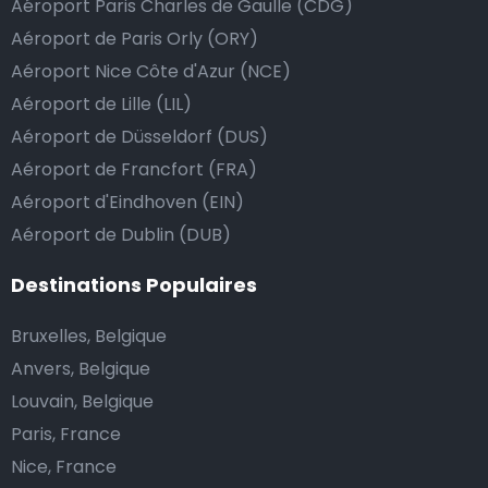
Aéroport Paris Charles de Gaulle (CDG)
le prix de la course au montant supérieur, ou de dire
Aéroport de Paris Orly (ORY)
au chauffeur de ne pas rendre la monnaie après lui
Aéroport Nice Côte d'Azur (NCE)
avoir donné un billet plus élevé que le prix de la
Aéroport de Lille (LIL)
course.
Aéroport de Düsseldorf (DUS)
Aéroport de Francfort (FRA)
Combien coûte une navette d’aéroport à
Aéroport d'Eindhoven (EIN)
Voghera?
Aéroport de Dublin (DUB)
L’un des plus gros avantages des transports
Destinations Populaires
d’aéroport proposés par Airport Taxis est un tarif fixe
Bruxelles, Belgique
pour votre navette.
Anvers, Belgique
Contrairement aux taxis traditionnels, nous n’ajoutons
Louvain, Belgique
pas de frais supplémentaires au prix d’une course en
Paris, France
taxi de nuit, ni de supplément pour venir vous
Nice, France
chercher ou pour l’attente si votre vol a du retard.