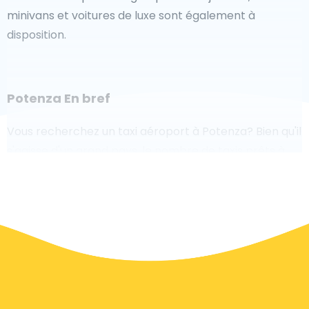
minivans et voitures de luxe sont également à
disposition.
Potenza En bref
Vous recherchez un taxi aéroport à Potenza? Bien qu'il
s'agisse d'un grand pays, le nombre de taxis prêts à
être desservis dans chaque zone facilite l'accès
rapide à un aéroport, même à la demande. Bien que
nous vous recommandons de réserver votre transfert
aéroport en ligne sur notre site Web, pour rendre
votre voyage sans stress.
À Potenza un service de taxi est assez développé,
mais nous aimerions tout de même vous guider à