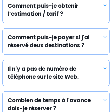
et rapide.
Comment puis-je obtenir
l’estimation / tarif ?
Navette d’aéroport pas chère à Potenza
Comment puis-je payer si j'ai
La mission d’Airport Taxis est de vous proposer une
réservé deux destinations ?
navette d’aéroport en taxi abordable et efficace vers
et depuis tous les aéroports, ports de croisière et
gares ferroviaires.
Il n'y a pas de numéro de
Chez Airporttaxis.com, votre transfert en taxi coûte
téléphone sur le site Web.
35 % moins cher qu’un taxi normal pris sur place. Vous
pouvez aussi avoir la certitude que nous rendrons
votre transport en taxi vers un aéroport le plus
Combien de temps à l'avance
rapide, sûr et avantageux possible.
dois-je réserver ?
Airporttaxis.com est un site de réservations de