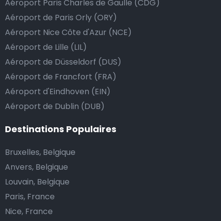
Aéroport Paris Charles de Gaulle (CDG)
le prix de la course au montant supérieur, ou de dire
Aéroport de Paris Orly (ORY)
au chauffeur de ne pas rendre la monnaie après lui
Aéroport Nice Côte d'Azur (NCE)
avoir donné un billet plus élevé que le prix de la
Aéroport de Lille (LIL)
course.
Aéroport de Düsseldorf (DUS)
Aéroport de Francfort (FRA)
Combien coûte une navette d’aéroport à
Aéroport d'Eindhoven (EIN)
Potenza?
Aéroport de Dublin (DUB)
L’un des plus gros avantages des transports
Destinations Populaires
d’aéroport proposés par Airport Taxis est un tarif fixe
Bruxelles, Belgique
pour votre navette.
Anvers, Belgique
Contrairement aux taxis traditionnels, nous n’ajoutons
Louvain, Belgique
pas de frais supplémentaires au prix d’une course en
Paris, France
taxi de nuit, ni de supplément pour venir vous
Nice, France
chercher ou pour l’attente si votre vol a du retard.