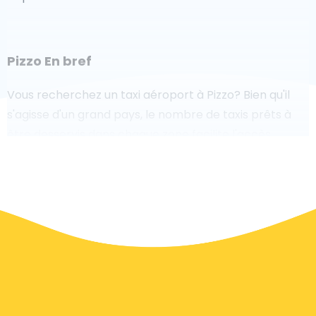
Pizzo En bref
Vous recherchez un taxi aéroport à Pizzo? Bien qu'il
s'agisse d'un grand pays, le nombre de taxis prêts à
être desservis dans chaque zone facilite l'accès
rapide à un aéroport, même à la demande. Bien que
nous vous recommandons de réserver votre transfert
aéroport en ligne sur notre site Web, pour rendre
votre voyage sans stress.
À Pizzo un service de taxi est assez développé, mais
nous aimerions tout de même vous guider à travers
certaines des questions les plus courantes sur la prise
d'un taxi de transfert aéroport.