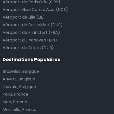
Aéroport de Paris Orly (ORY)
course.
Aéroport Nice Côte d'Azur (NCE)
Aéroport de Lille (LIL)
Combien coûte une navette d’aéroport à Pizzo?
Aéroport de Düsseldorf (DUS)
Aéroport de Francfort (FRA)
L’un des plus gros avantages des transports
Aéroport d'Eindhoven (EIN)
d’aéroport proposés par Airport Taxis est un tarif fixe
Aéroport de Dublin (DUB)
pour votre navette.
Destinations Populaires
Contrairement aux taxis traditionnels, nous n’ajoutons
pas de frais supplémentaires au prix d’une course en
Bruxelles, Belgique
taxi de nuit, ni de supplément pour venir vous
Anvers, Belgique
chercher ou pour l’attente si votre vol a du retard.
Louvain, Belgique
Réservez votre navette d’aéroport abordable et
Paris, France
profitez de votre voyage.
Nice, France
Marseille, France