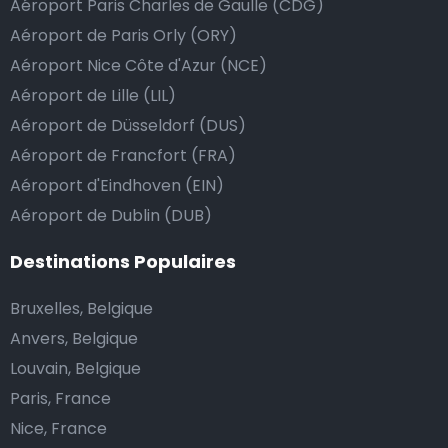
Aéroport Paris Charles de Gaulle (CDG)
le prix de la course au montant supérieur, ou de dire
Aéroport de Paris Orly (ORY)
au chauffeur de ne pas rendre la monnaie après lui
Aéroport Nice Côte d'Azur (NCE)
avoir donné un billet plus élevé que le prix de la
Aéroport de Lille (LIL)
course.
Aéroport de Düsseldorf (DUS)
Aéroport de Francfort (FRA)
Combien coûte une navette d’aéroport à
Aéroport d'Eindhoven (EIN)
Cerveteri?
Aéroport de Dublin (DUB)
L’un des plus gros avantages des transports
Destinations Populaires
d’aéroport proposés par Airport Taxis est un tarif fixe
Bruxelles, Belgique
pour votre navette.
Anvers, Belgique
Contrairement aux taxis traditionnels, nous n’ajoutons
Louvain, Belgique
pas de frais supplémentaires au prix d’une course en
Paris, France
taxi de nuit, ni de supplément pour venir vous
Nice, France
chercher ou pour l’attente si votre vol a du retard.