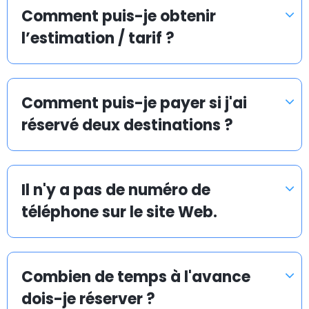
et rapide.
Comment puis-je obtenir
l’estimation / tarif ?
Navette d’aéroport pas chère à Cerveteri
Comment puis-je payer si j'ai
La mission d’Airport Taxis est de vous proposer une
réservé deux destinations ?
navette d’aéroport en taxi abordable et efficace vers
et depuis tous les aéroports, ports de croisière et
gares ferroviaires.
Il n'y a pas de numéro de
Chez Airporttaxis.com, votre transfert en taxi coûte
téléphone sur le site Web.
35 % moins cher qu’un taxi normal pris sur place. Vous
pouvez aussi avoir la certitude que nous rendrons
votre transport en taxi vers un aéroport le plus
Combien de temps à l'avance
rapide, sûr et avantageux possible.
dois-je réserver ?
Airporttaxis.com est un site de réservations de