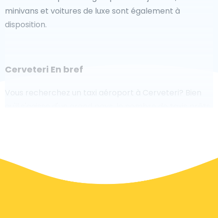
minivans et voitures de luxe sont également à
disposition.
Cerveteri En bref
Vous recherchez un taxi aéroport à Cerveteri? Bien
qu'il s'agisse d'un grand pays, le nombre de taxis prêts
à être desservis dans chaque zone facilite l'accès
rapide à un aéroport, même à la demande. Bien que
nous vous recommandons de réserver votre transfert
aéroport en ligne sur notre site Web, pour rendre
votre voyage sans stress.
À Cerveteri un service de taxi est assez développé,
mais nous aimerions tout de même vous guider à