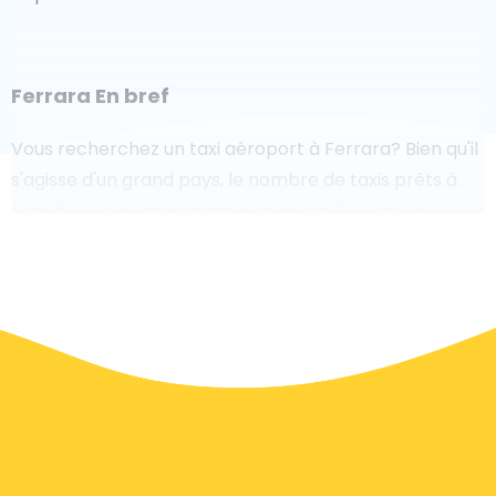
Ferrara En bref
Vous recherchez un taxi aéroport à Ferrara? Bien qu'il
s'agisse d'un grand pays, le nombre de taxis prêts à
être desservis dans chaque zone facilite l'accès
rapide à un aéroport, même à la demande. Bien que
nous vous recommandons de réserver votre transfert
aéroport en ligne sur notre site Web, pour rendre
votre voyage sans stress.
À Ferrara un service de taxi est assez développé, mais
nous aimerions tout de même vous guider à travers
certaines des questions les plus courantes sur la prise
d'un taxi de transfert aéroport.