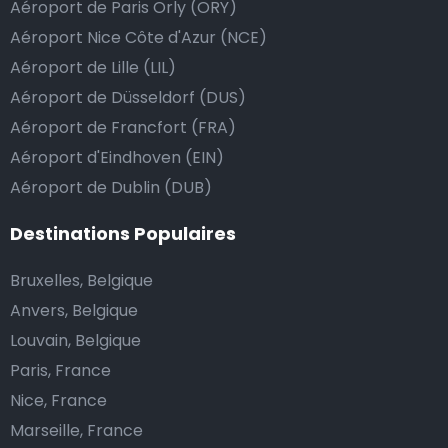
Aéroport de Paris Orly (ORY)
avoir donné un billet plus élevé que le prix de la
Aéroport Nice Côte d'Azur (NCE)
course.
Aéroport de Lille (LIL)
Aéroport de Düsseldorf (DUS)
Combien coûte une navette d’aéroport à Ferrara?
Aéroport de Francfort (FRA)
Aéroport d'Eindhoven (EIN)
L’un des plus gros avantages des transports
Aéroport de Dublin (DUB)
d’aéroport proposés par Airport Taxis est un tarif fixe
pour votre navette.
Destinations Populaires
Contrairement aux taxis traditionnels, nous n’ajoutons
Bruxelles, Belgique
pas de frais supplémentaires au prix d’une course en
Anvers, Belgique
taxi de nuit, ni de supplément pour venir vous
Louvain, Belgique
chercher ou pour l’attente si votre vol a du retard.
Paris, France
Réservez votre navette d’aéroport abordable et
Nice, France
profitez de votre voyage.
Marseille, France