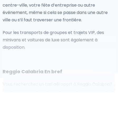
centre-ville, votre fête d’entreprise ou autre
événement, même si cela se passe dans une autre
ville ou s’il faut traverser une frontière.
Pour les transports de groupes et trajets VIP, des
minivans et voitures de luxe sont également à
disposition.
Reggio Calabria En bref
Vous recherchez un taxi aéroport à Reggio Calabria?
Bien qu'il s'agisse d'un grand pays, le nombre de taxis
prêts à être desservis dans chaque zone facilite
l'accès rapide à un aéroport, même à la demande.
Bien que nous vous recommandons de réserver votre