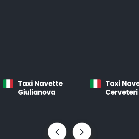
bien entretenues, équipées d’un système de
navigation et d’air conditionné.
Les chauffeurs professionnels d’Airporttaxis.com sont
ponctuels, aimables et attentifs aux besoins des
clients.
Taxis d’aéroport à Reggio Calabria
Taxi Navette
Taxi Nave
Infos pratiques à savoir sur les navettes d’aéroport
Giulianova
Cerveteri
Le temps est précieux. Vous pouvez gagner des
heures en utilisant Airporttaxis.com plutôt que les
transports en commun.
Nous proposons différents types de voitures bien