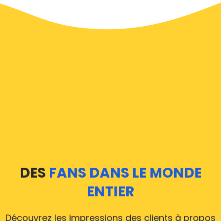
transfert aéroport en ligne sur notre site Web, pour
rendre votre voyage sans stress.
À Reggio Calabria un service de taxi est assez
développé, mais nous aimerions tout de même vous
guider à travers certaines des questions les plus
courantes sur la prise d'un taxi de transfert aéroport.
Nos taxis opèrent depuis tous les aéroports
internationaux de Reggio Calabria, il est donc
accessible depuis presque les 34 000 villes de Reggio
Calabria. Voici une liste des aéroports où nos taxis
DES
FANS DANS LE MONDE
opèrent 24/7.
ENTIER
Nous couvrons tous les aéroports à partir de
Reggio Calabria
Découvrez les impressions des clients à propos