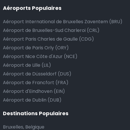
Aéroports Populaires
Nous mettons tout en œuvre pour que votre trajet se
passe de la manière la plus sûre, confortable et
Aéroport International de Bruxelles Zaventem (BRU)
rapide possible. Si notre service répond ou même
Aéroport de Bruxelles-Sud Charleroi (CRL)
dépasse vos attentes, vous avez bien sûr la possibilité
Aéroport Paris Charles de Gaulle (CDG)
de donner un pourboire.
Aéroport de Paris Orly (ORY)
La manière la plus simple pour ce faire est d’arrondir
Aéroport Nice Côte d'Azur (NCE)
le prix de la course au montant supérieur, ou de dire
Aéroport de Lille (LIL)
au chauffeur de ne pas rendre la monnaie après lui
Aéroport de Düsseldorf (DUS)
avoir donné un billet plus élevé que le prix de la
Aéroport de Francfort (FRA)
course.
Aéroport d'Eindhoven (EIN)
Aéroport de Dublin (DUB)
Combien coûte une navette d’aéroport à Reggio
Destinations Populaires
Calabria?
Bruxelles, Belgique
L’un des plus gros avantages des transports