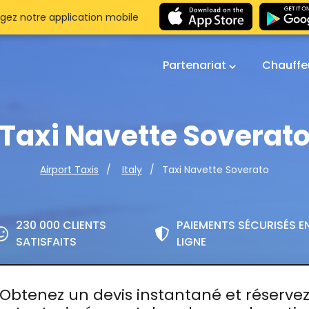
gez notre application mobile
Partenariat
Chauffe
Taxi Navette Soverat
Taxi Navette Soverato
Airport Taxis
Italy
230 000 CLIENTS
PAIEMENTS SÉCURISÉS E
SATISFAITS
LIGNE
Obtenez un devis instantané et réserve