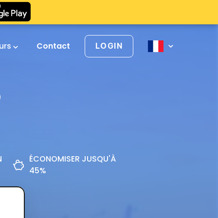
urs
Contact
LOGIN
o
N
ÉCONOMISER JUSQU'À
45%
z