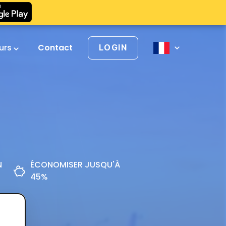
urs
Contact
LOGIN
N
ÉCONOMISER JUSQU'À
45%
z