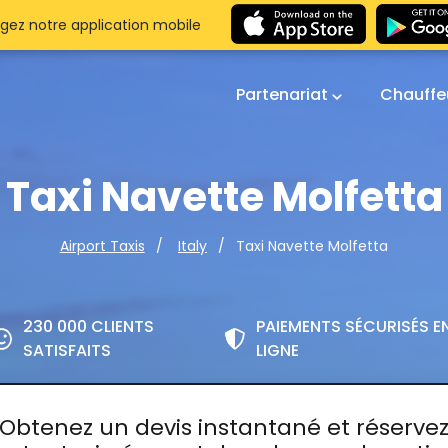
gez notre application mobile
Partenariat
Chauffe
Taxi Navette Molfetta
Taxi Navette Molfetta
Airport Taxis
Italy
230 000 CLIENTS
PAIEMENTS SÉCURISÉS E
SATISFAITS
LIGNE
Obtenez un devis instantané et réserve