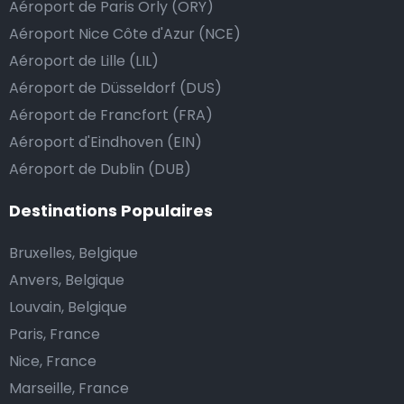
Aéroport de Paris Orly (ORY)
avoir donné un billet plus élevé que le prix de la
Aéroport Nice Côte d'Azur (NCE)
course.
Aéroport de Lille (LIL)
Aéroport de Düsseldorf (DUS)
Combien coûte une navette d’aéroport à Orvieto?
Aéroport de Francfort (FRA)
Aéroport d'Eindhoven (EIN)
L’un des plus gros avantages des transports
Aéroport de Dublin (DUB)
d’aéroport proposés par Airport Taxis est un tarif fixe
pour votre navette.
Destinations Populaires
Contrairement aux taxis traditionnels, nous n’ajoutons
Bruxelles, Belgique
pas de frais supplémentaires au prix d’une course en
Anvers, Belgique
taxi de nuit, ni de supplément pour venir vous
Louvain, Belgique
chercher ou pour l’attente si votre vol a du retard.
Paris, France
Réservez votre navette d’aéroport abordable et
Nice, France
profitez de votre voyage.
Marseille, France