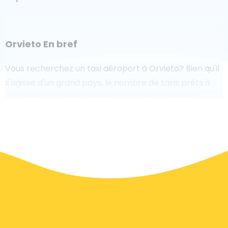
Orvieto En bref
Vous recherchez un taxi aéroport à Orvieto? Bien qu'il
s'agisse d'un grand pays, le nombre de taxis prêts à
être desservis dans chaque zone facilite l'accès
rapide à un aéroport, même à la demande. Bien que
nous vous recommandons de réserver votre transfert
aéroport en ligne sur notre site Web, pour rendre
votre voyage sans stress.
À Orvieto un service de taxi est assez développé, mais
nous aimerions tout de même vous guider à travers
certaines des questions les plus courantes sur la prise
d'un taxi de transfert aéroport.