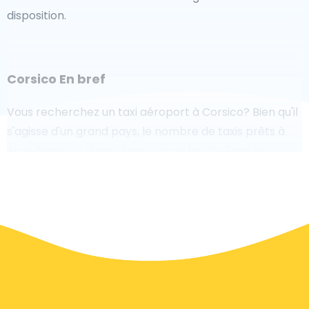
disposition.
Corsico En bref
Vous recherchez un taxi aéroport à Corsico? Bien qu'il
s'agisse d'un grand pays, le nombre de taxis prêts à
être desservis dans chaque zone facilite l'accès
rapide à un aéroport, même à la demande. Bien que
nous vous recommandons de réserver votre transfert
aéroport en ligne sur notre site Web, pour rendre
votre voyage sans stress.
À Corsico un service de taxi est assez développé, mais
nous aimerions tout de même vous guider à travers
certaines des questions les plus courantes sur la prise