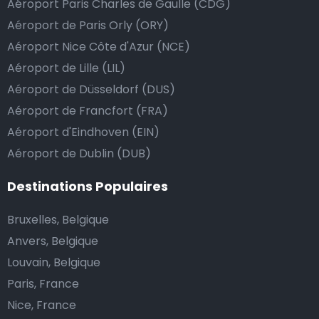
Aéroport Paris Charles de Gaulle (CDG)
au chauffeur de ne pas rendre la monnaie après lui
Aéroport de Paris Orly (ORY)
avoir donné un billet plus élevé que le prix de la
Aéroport Nice Côte d'Azur (NCE)
course.
Aéroport de Lille (LIL)
Aéroport de Düsseldorf (DUS)
Combien coûte une navette d’aéroport à Corsico?
Aéroport de Francfort (FRA)
Aéroport d'Eindhoven (EIN)
L’un des plus gros avantages des transports
Aéroport de Dublin (DUB)
d’aéroport proposés par Airport Taxis est un tarif fixe
pour votre navette.
Destinations Populaires
Contrairement aux taxis traditionnels, nous n’ajoutons
Bruxelles, Belgique
pas de frais supplémentaires au prix d’une course en
Anvers, Belgique
taxi de nuit, ni de supplément pour venir vous
Louvain, Belgique
chercher ou pour l’attente si votre vol a du retard.
Paris, France
Réservez votre navette d’aéroport abordable et
Nice, France
profitez de votre voyage.