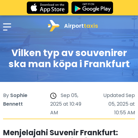
Airport
taxis
Vilken typ av souvenirer
ska man köpa i Frankfurt
By
Sophie
Sep 05,
Updated Sep
Bennett
2025 at 10:49
05, 2025 at
AM
10:55 AM
Menjelajahi Suvenir Frankfurt: