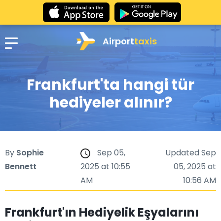
Airport
taxis
Frankfurt'ta hangi tür
hediyeler alınır?
By
Sophie
Sep 05,
Updated Sep
Bennett
2025 at 10:55
05, 2025 at
AM
10:56 AM
Frankfurt'ın Hediyelik Eşyalarını