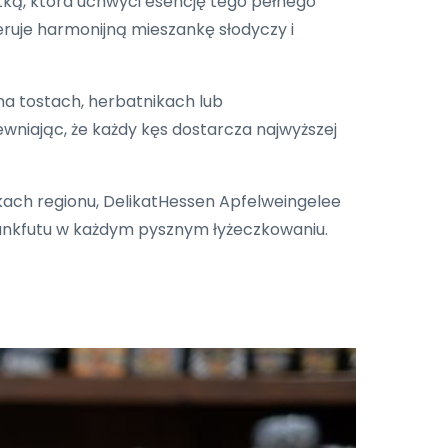
tką, która uchwyci esencję tego pełnego
eruje harmonijną mieszankę słodyczy i
a tostach, herbatnikach lub
niając, że każdy kęs dostarcza najwyższej
ach regionu, DelikatHessen Apfelweingelee
rankfutu w każdym pysznym łyżeczkowaniu.