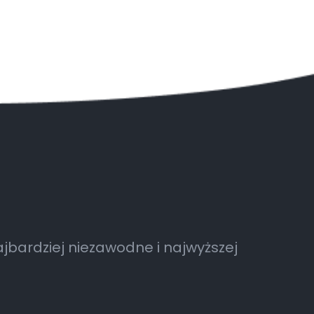
jbardziej niezawodne i najwyższej
.