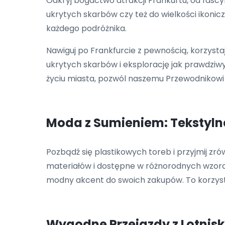
Odkryj bogactwo atrakcji Frankurtu, od fascy
ukrytych skarbów czy też do wielkości ikon
każdego podróżnika.
Nawiguj po Frankfurcie z pewnością, korzyst
ukrytych skarbów i eksplorację jak prawdziw
życiu miasta, pozwól naszemu Przewodnikow
Moda z Sumieniem: Tekstyln
Pozbądź się plastikowych toreb i przyjmij zr
materiałów i dostępne w różnorodnych wzorach
modny akcent do swoich zakupów. To korzystne
Wygodne Przejazdy z Lotniska