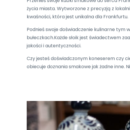
Przenieś swoje kubki smakowe do serca Fran
życia miasta. Wytworzone z precyzją z lokaln
kwaśności, która jest unikalna dla Frankfurtu.
Podnieś swoje doświadczenie kulinarne tym
bułeczkach.Każde słoik jest świadectwem zaa
jakości i autentyczności.
Czy jesteś doświadczonym koneserem czy cie
obiecuje doznania smakowe jak żadne inne. N