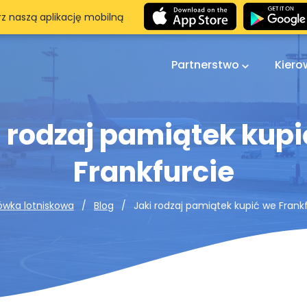
rz naszą aplikację mobilną
Partnerstwo
Kier
i rodzaj pamiątek kupi
Frankfurcie
Jaki rodzaj pamiątek kupić we Frank
ówka lotniskowa
Blog