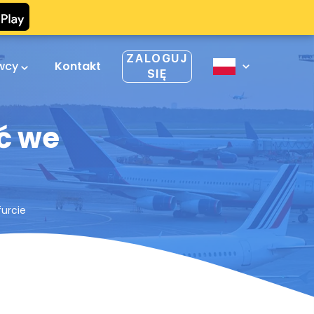
ZALOGUJ
owcy
Kontakt
SIĘ
ć we
furcie