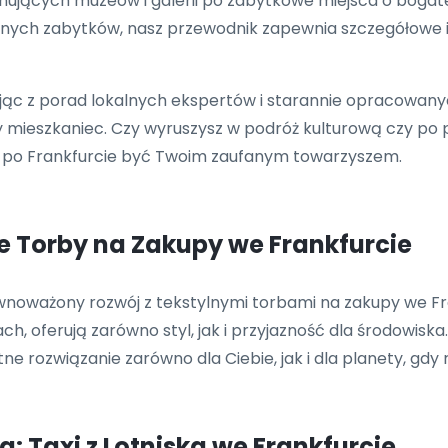
nujących muzeów i galerii po zabytkowe miejsca o bogatej 
icznych zabytków, nasz przewodnik zapewnia szczegółowe 
ając z porad lokalnych ekspertów i starannie opracowan
y mieszkaniec. Czy wyruszysz w podróż kulturową czy po 
i po Frankfurcie być Twoim zaufanym towarzyszem.
e Torby na Zakupy we Frankfurcie
ównoważony rozwój z tekstylnymi torbami na zakupy we Fr
, oferują zarówno styl, jak i przyjazność dla środowiska.
 rozwiązanie zarówno dla Ciebie, jak i dla planety, gdy 
: Taxi z Lotniska we Frankfurcie