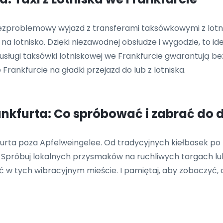
bezproblemowy wyjazd z transferami taksówkowymi z lotnis
a lotnisko. Dzięki niezawodnej obsłudze i wygodzie, to i
 usługi taksówki lotniskowej we Frankfurcie gwarantują b
rankfurcie na gładki przejazd do lub z lotniska.
rankfurta: Co spróbować i zabrać do
kfurta poza Apfelweingelee. Od tradycyjnych kiełbasek po 
próbuj lokalnych przysmaków na ruchliwych targach lu
 w tych wibracyjnym mieście. I pamiętaj, aby zobaczyć, 