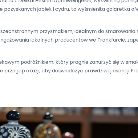
kfurtu z DelikatHessen Apfelweingelee, wykwintną pamią
ie pozyskanych jabłek i cydru, ta wyśmienita galaretka of
 wszechstronnym przysmakiem, idealnym do smarowania n
ngażowania lokalnych producentów we Frankfurcie, zapew
kawym podróżnikiem, który pragnie zanurzyć się w smak
ie przegap okazji, aby doświadczyć prawdziwej esencji F