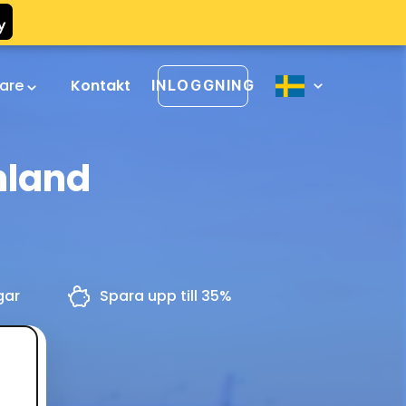
rare
Kontakt
INLOGGNING
nland
gar
Spara upp till 35%