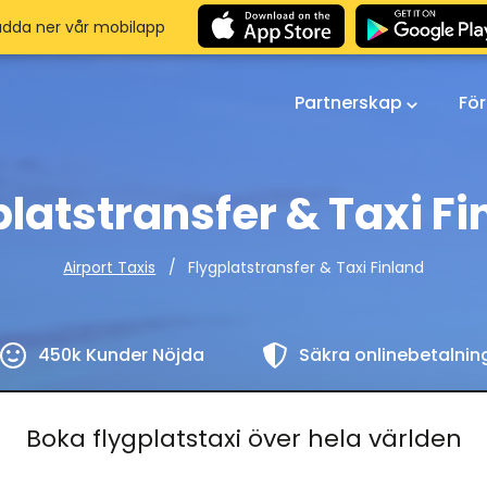
adda ner vår mobilapp
Partnerskap
Fö
platstransfer & Taxi Fi
Flygplatstransfer & Taxi Finland
Airport Taxis
450k Kunder Nöjda
Säkra onlinebetalnin
Boka flygplatstaxi över hela världen