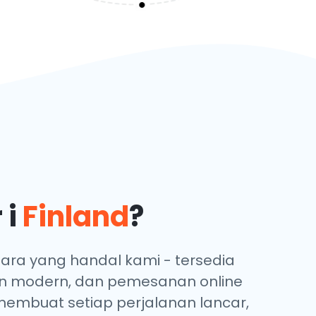
 i
Finland
?
ra yang handal kami - tersedia
an modern, dan pemesanan online
 membuat setiap perjalanan lancar,