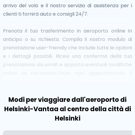
arrivo del volo e il nostro servizio di assistenza per i
clienti ti fornirà aiuto e consigli 24/7.
Prenota il tuo trasferimento in aeroporto online in
anticipo o su richiesta. Compila il nostro modulo di
prenotazione user-friendly che include tutte le opzioni
e i dettagli possibili. Ricevi una conferma della tua
prenotazione via email e apporta eventuali modifiche
online se necessario.Dopo ogni aggiustamento, il
sistema invia conferma via email.
I taxi per l'aeroporto operano in tutti gli aeroporti
Modi per viaggiare dall'aeroporto di
internazionali e nei porti da crociera di tutto il mondo.
Helsinki-Vantaa al centro della città di
Helsinki
Finlandia in sintesi