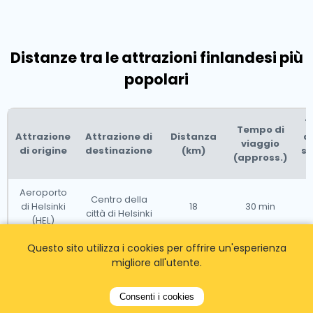
Distanze tra le attrazioni finlandesi più
popolari
T
Tempo di
Attrazione
Attrazione di
Distanza
de
viaggio
di origine
destinazione
(km)
s
(appross.)
Aeroporto
Centro della
di Helsinki
18
30 min
3
città di Helsinki
(HEL)
Questo sito utilizza i cookies per offrire un'esperienza
Centro
Cattedrale di
della città di
migliore all'utente.
2
5 min
1
Helsinki
Helsinki
Consenti i cookies
Fortezza
4
20 min