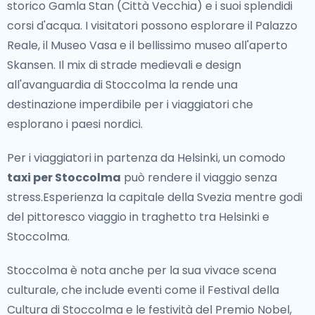
storico Gamla Stan (Città Vecchia) e i suoi splendidi
Dalle vivaci strade di Helsinki alla serena natura
corsi d'acqua. I visitatori possono esplorare il Palazzo
selvaggia della Lapponia, la Finlandia è piena di luoghi
Reale, il Museo Vasa e il bellissimo museo all'aperto
iconici. I visitatori possono passeggiare per il Mercato
Skansen. Il mix di strade medievali e design
di Helsinki, rilassarsi sulle rive dei Laghi Finlandesi o
all'avanguardia di Stoccolma la rende una
vivere l'esperienza magica delle Luci del Nord in
destinazione imperdibile per i viaggiatori che
Lapponia. Gli amanti della natura apprezzeranno
esplorano i paesi nordici.
l'esplorazione dei numerosi parchi nazionali della
Finlandia, tra cui il Parco Nazionale di Nuuksio vicino ad
Per i viaggiatori in partenza da Helsinki, un comodo
Helsinki e il Parco Nazionale di Oulanka a nord-est.
taxi per Stoccolma
può rendere il viaggio senza
stress.Esperienza la capitale della Svezia mentre godi
Fuori dai Sentieri Battuti
del pittoresco viaggio in traghetto tra Helsinki e
Per i viaggiatori in cerca di esperienze uniche, la
Stoccolma.
Finlandia offre molte gemme nascoste. Le Isole Åland,
Stoccolma è nota anche per la sua vivace scena
un arcipelago autonomo, sono perfette per coloro
culturale, che include eventi come il Festival della
che cercano tranquillità e splendide viste costiere.Il
Cultura di Stoccolma e le festività del Premio Nobel,
villaggio di Fiskars, noto per la sua comunità di