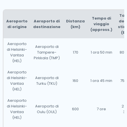
Tar
Tempo di
Aeroporto
Aeroporto di
Distanza
del 
viaggio
di origine
destinazione
(km)
sti
(appross.)
(E
Aeroporto
Aeroporto di
di Helsinki-
Tampere-
170
1 ora 50 min
80 -
Vantaa
Pirkkala (TMP)
(HEL)
Aeroporto
di Helsinki-
Aeroporto di
160
1 ora 45 min
75 -
Vantaa
Turku (TKU)
(HEL)
Aeroporto
di Helsinki-
Aeroporto di
28
600
7 ore
Vantaa
Oulu (OUL)
3
(HEL)