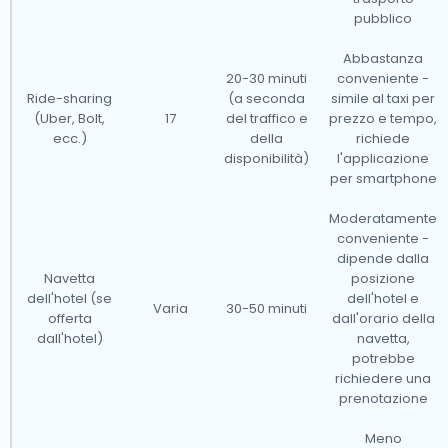
pubblico
I nostri taxi operano in tutti i principali aeroporti
Abbastanza
internazionali in Finlandia, rendendoli accessibili da
20-30 minuti
conveniente -
Ride-sharing
(a seconda
simile al taxi per
quasi 300 città e paesi in tutto il paese.Di seguito è
(Uber, Bolt,
17
del traffico e
prezzo e tempo,
riportato un elenco degli aeroporti in cui i nostri taxi
ecc.)
della
richiede
disponibilità)
l'applicazione
sono disponibili 24/7:
per smartphone
Moderatamente
conveniente -
dipende dalla
Navetta
posizione
dell'hotel (se
dell'hotel e
Varia
30-50 minuti
offerta
dall'orario della
dall'hotel)
navetta,
potrebbe
richiedere una
prenotazione
Meno