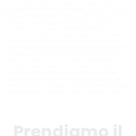
service is cheaper than you expect, costing up to 35% less
than traditional meter taxis at location. No need to worry
about your airport pickup or drop off, Airporttaxis.com can
help make your airport journey stress-free. You can book
your airport transfer quickly and easily online up to 3 months
in advance or on-demand. Airporttaxis.com is an online
reservation and booking website for airport transfers in
different airports in Europe. We are committed to providing
safe and reliable transfers over all areas to and from all
airports and cruise ports. Our pricing is competitive, and we
offer special rates to high-volume clients. Offering well-
maintained quality vehicles and complete customer-
focused, professional services. All of our vehicles are air-
conditioned and comfortable, they are also well-maintained
and equipped with a navigation system. All of our drivers are
polite and professional
Prendiamo il