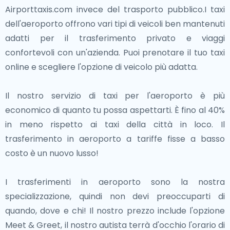
gemma nordica promette un'esperienza
Airporttaxis.com invece del trasporto pubblico.I taxi
strade storiche di Tallinn o ammirando l'architettura
indimenticabile.
dell'aeroporto offrono vari tipi di veicoli ben mantenuti
sul lungomare di Oslo, queste destinazioni offrono
adatti per il trasferimento privato e viaggi
esperienze ricche e variegate a breve distanza da
confortevoli con un'azienda. Puoi prenotare il tuo taxi
Helsinki.
online e scegliere l'opzione di veicolo più adatta.
Il nostro servizio di taxi per l'aeroporto è più
economico di quanto tu possa aspettarti. È fino al 40%
in meno rispetto ai taxi della città in loco. Il
trasferimento in aeroporto a tariffe fisse a basso
costo è un nuovo lusso!
I trasferimenti in aeroporto sono la nostra
specializzazione, quindi non devi preoccuparti di
quando, dove e chi! Il nostro prezzo include l'opzione
Meet & Greet, il nostro autista terrà d'occhio l'orario di