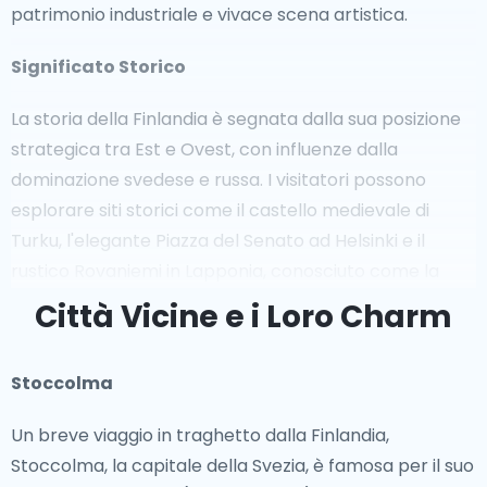
patrimonio industriale e vivace scena artistica.
Significato Storico
La storia della Finlandia è segnata dalla sua posizione
strategica tra Est e Ovest, con influenze dalla
dominazione svedese e russa. I visitatori possono
esplorare siti storici come il castello medievale di
Turku, l'elegante Piazza del Senato ad Helsinki e il
rustico Rovaniemi in Lapponia, conosciuto come la
città natale ufficiale di Babbo Natale. La ricca storia
Città Vicine e i Loro Charm
della Finlandia si riflette nella sua architettura ben
conservata e nei musei, come il Museo Nazionale della
Stoccolma
Finlandia.
Un breve viaggio in traghetto dalla Finlandia,
Luoghi Iconici
Stoccolma, la capitale della Svezia, è famosa per il suo