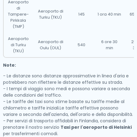
Aeroporto
di
Aeroporto di
Tampere-
145
1 ora 40 min
65 
Turku (TKU)
Pirkkala
(TMP)
Aeroporto
Aeroporto di
6 ore 30
25
di Turku
540
Oulu (OUL)
min
3
(TKU)
Note:
- Le distanze sono distanze approssimative in linea d'aria e
potrebbero non riflettere le distanze effettive su strada.
- I tempi di viaggio sono medi e possono variare a seconda
delle condizioni del traffico.
- Le tariffe dei taxi sono stime basate su tariffe medie al
chilometro e tariffe iniziali.Le tariffe effettive possono
variare a seconda dell'azienda, dell'orario e della disponibilità.
- Per servizi di trasporto affidabili in Finlandia, considera di
prenotare il nostro servizio
Taxi per l'aeroporto di Helsinki
per trasferimenti comodi.