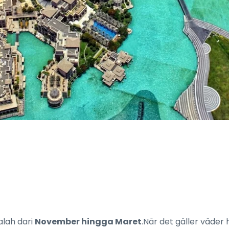
alah dari
November hingga Maret
.När det gäller väder 