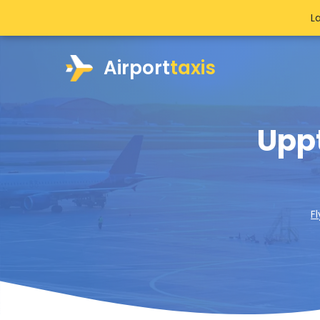
L
Airport
taxis
Upp
F