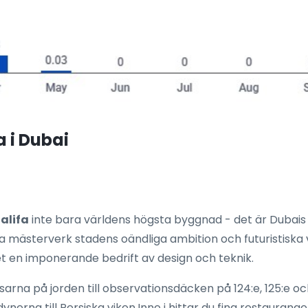
 i Dubai
halifa
inte bara världens högsta byggnad - det är Dubais s
a mästerverk stadens oändliga ambition och futuristiska v
et en imponerande bedrift av design och teknik.
rna på jorden till observationsdäcken på 124:e, 125:e oc
erna till Persiska viken.Inne i hittar du fina restaurange