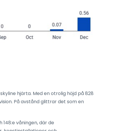
kyline hjärta. Med en otrolig höjd på 828
ision. På avstånd glittrar det som en
h 148:e våningen, där de
r, konstinstallationer och