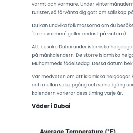
varmt och varmare. Under vintermånaderna 
turister, så förvänta dig gott om sällskap 
Du kan undvika folkmassorna om du besöke
"torra värmen" gäller endast på vintern).
Att besöka Dubai under islamiska helgdagar
på månkalendern. De större islamiska helgda
Muhammeds födelsedag. Dessa datum bekräf
Var medveten om att islamiska helgdagar ka
och mellan soluppgång och solnedgång unde
kalendern varierar dess timing varje år.
Väder i Dubai