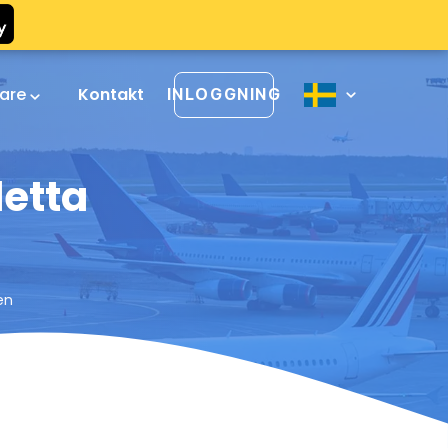
rare
Kontakt
INLOGGNING
etta
en