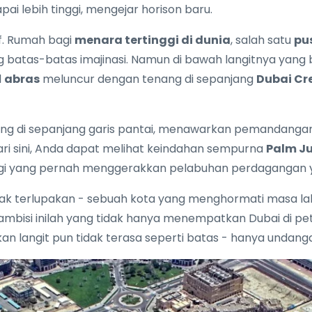
ai lebih tinggi, mengejar horison baru.
f. Rumah bagi
menara tertinggi di dunia
, salah satu
pu
ng batas-batas imajinasi. Namun di bawah langitnya yang 
l
abras
meluncur dengan tenang di sepanjang
Dubai Cr
 di sepanjang garis pantai, menawarkan pemandangan 
Dari sini, Anda dapat melihat keindahan sempurna
Palm J
gi yang pernah menggerakkan pelabuhan perdagangan 
ak terlupakan - sebuah kota yang menghormati masa l
mbisi inilah yang tidak hanya menempatkan Dubai di pe
ahkan langit pun tidak terasa seperti batas - hanya undang