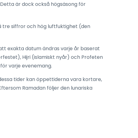
 Detta är dock också högsäsong för
e siffror och hög luftfuktighet (den
 att exakta datum ändras varje år baserat
estet), Hijri (islamiskt nyår) och Profeten
 för varje evenemang.
essa tider kan öppettiderna vara kortare,
Eftersom Ramadan följer den lunariska