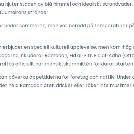
njuter staden av blå himmel och idealiskt strandväder.
på Jumeirahs stränder.
r under sommaren, men var beredd på temperaturer på tr
 erbjuder en speciell kulturell upplevelse, men kom ihåg
garna inkluderar Ramadan, Eid al-Fitr, Eid al-Adha (Offerf
tas officiellt när månsiktskommittén förklarar starten
n påverka öppettiderna för företag och nattliv. Under d
r hela Ramadan äter, dricker eller röker inte muslimer.