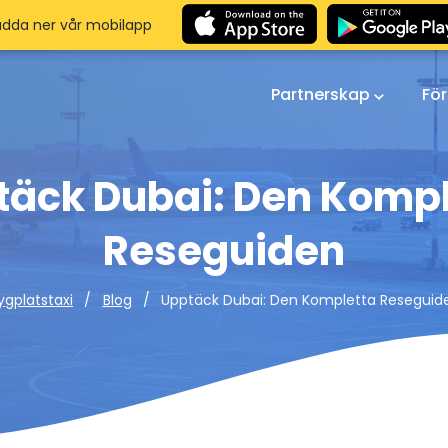
adda ner vår mobilapp
Partnerskap
Fö
täck Dubai: Den Kompl
Reseguiden
Upptäck Dubai: Den Kompletta Reseguid
lygplatstaxi
Blog