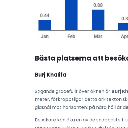
Bästa platserna att besöka
Burj Khalifa
Stigande gracefullt över öknen är
Burj K
meter, förkroppsligar detta arkitektonisk
glasnål mot horisonten; på nära håll är d
Besökare kan åka en av de snabbaste hissa
panoramautsikter sträcker sig från ökendyn