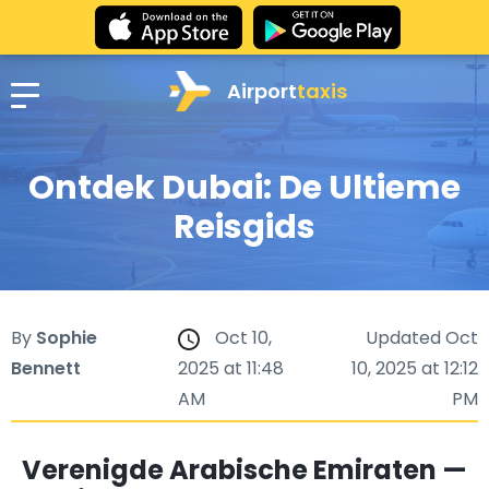
Airport
taxis
Ontdek Dubai: De Ultieme
Reisgids
By
Sophie
Oct 10,
Updated Oct
Bennett
2025 at 11:48
10, 2025 at 12:12
AM
PM
Verenigde Arabische Emiraten —