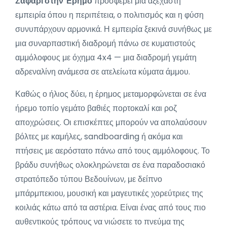
Σαφάρι στην Έρημο
προσφέρει μια αξέχαστη
εμπειρία όπου η περιπέτεια, ο πολιτισμός και η φύση
συνυπάρχουν αρμονικά. Η εμπειρία ξεκινά συνήθως με
μια συναρπαστική διαδρομή πάνω σε κυματιστούς
αμμόλοφους με όχημα 4x4 — μια διαδρομή γεμάτη
αδρεναλίνη ανάμεσα σε ατελείωτα κύματα άμμου.
Καθώς ο ήλιος δύει, η έρημος μεταμορφώνεται σε ένα
ήρεμο τοπίο γεμάτο βαθιές πορτοκαλί και ροζ
αποχρώσεις. Οι επισκέπτες μπορούν να απολαύσουν
βόλτες με καμήλες, sandboarding ή ακόμα και
πτήσεις με αερόστατο πάνω από τους αμμόλοφους. Το
βράδυ συνήθως ολοκληρώνεται σε ένα παραδοσιακό
στρατόπεδο τύπου Βεδουίνων, με δείπνο
μπάρμπεκιου, μουσική και μαγευτικές χορεύτριες της
κοιλιάς κάτω από τα αστέρια. Είναι ένας από τους πιο
αυθεντικούς τρόπους να νιώσετε το πνεύμα της