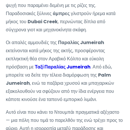
ψυχή που παραμένει δεμένη με τις ρίζες της.
Παραδοσιακές ξύλινες
άμπρες
γλιστρούν ήρεμα κατά
μήκος του
Dubai Creek
, περνώντας δίπλα από
σύγχρονα γιοτ και μηχανοκίνητα σκάφη.
Οι απαλές αμμουδιές της
Παραλίας Jumeirah
εκτείνονται κατά μήκος της ακτής, προσφέροντας
εκπληκτική θέα στον Αραβικό Κόλπο και εύκολη
πρόσβαση με
Ταξί Παραλίας Jumeirah
. Από εδώ,
μπορείτε να δείτε την τέλεια διαμόρφωση της
Palm
Jumeirah
, ενώ τα παζάρια χρυσού και μπαχαρικών
εξακολουθούν να σφύζουν από την ίδια ενέργεια που
κάποτε κινούσε ένα ταπεινό εμπορικό λιμάνι.
Αυτό είναι που κάνει το Ντουμπάι πραγματικά αξέχαστο
— μια πόλη που τιμά το παρελθόν της ενώ τρέχει προς το
αύριο. Αυτή η ισορροπία μεταξύ παράδοσης και