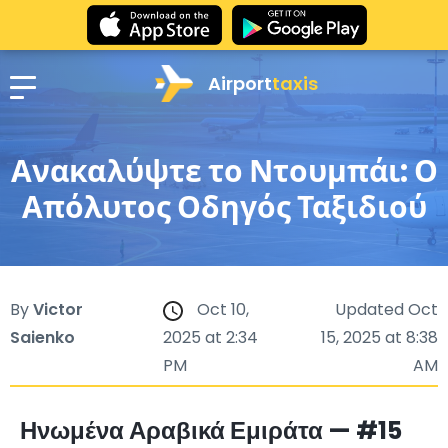
Airport
taxis
Ανακαλύψτε το Ντουμπάι: Ο
Απόλυτος Οδηγός Ταξιδιού
By
Victor
Oct 10,
Updated Oct
Saienko
2025 at 2:34
15, 2025 at 8:38
PM
AM
Ηνωμένα Αραβικά Εμιράτα — #15