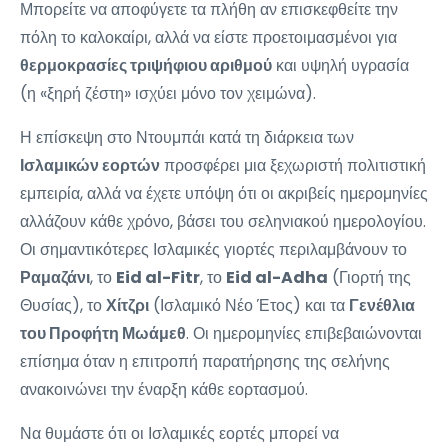
Μπορείτε να αποφύγετε τα πλήθη αν επισκεφθείτε την
πόλη το καλοκαίρι, αλλά να είστε προετοιμασμένοι για
θερμοκρασίες τριψήφιου αριθμού
και υψηλή υγρασία
(η «ξηρή ζέστη» ισχύει μόνο τον χειμώνα).
Η επίσκεψη στο Ντουμπάι κατά τη διάρκεια των
Ισλαμικών εορτών
προσφέρει μια ξεχωριστή πολιτιστική
εμπειρία, αλλά να έχετε υπόψη ότι οι ακριβείς ημερομηνίες
αλλάζουν κάθε χρόνο, βάσει του σεληνιακού ημερολογίου.
Οι σημαντικότερες Ισλαμικές γιορτές περιλαμβάνουν το
Ραμαζάνι
, το
Eid al-Fitr
, το
Eid al-Adha
(Γιορτή της
Θυσίας), το
Χίτζρι
(Ισλαμικό Νέο Έτος) και τα
Γενέθλια
του Προφήτη Μωάμεθ
. Οι ημερομηνίες επιβεβαιώνονται
επίσημα όταν η επιτροπή παρατήρησης της σελήνης
ανακοινώνει την έναρξη κάθε εορτασμού.
Να θυμάστε ότι οι Ισλαμικές εορτές μπορεί να