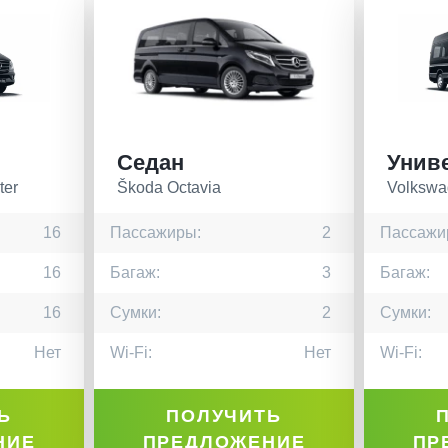
Седан
Унив
ter
Škoda Octavia
Volkswa
16
Пассажиры:
2
Пассажи
16
Багаж:
3
Багаж:
16
Сумки:
2
Сумки:
Нет
Wi-Fi:
Нет
Wi-Fi:
Ь
ПОЛУЧИТЬ
НИЕ
ПРЕДЛОЖЕНИЕ
ПР