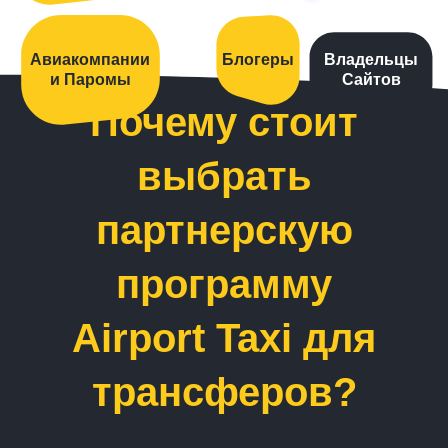
Авиакомпании
Блогеры
Владельцы
и Паромы
Сайтов
Почему стоит
выбрать
партнерскую
программу
Airport Taxi для
трансферов?