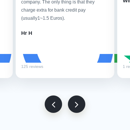
Wi
company. The only thing is that they
charge extra for bank credit pay
(usually1~1.5 Euros).
Hr H
125 reviews
1 r