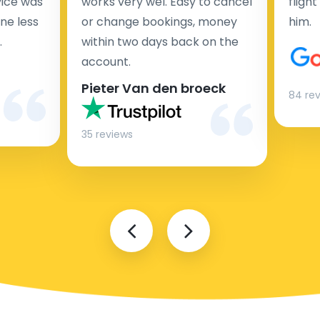
rvice was
works very wel. Easy to cancel
fligh
ne less
or change bookings, money
him.
.
within two days back on the
Man
account.
Pieter Van den broeck
84 re
35 reviews