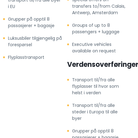
transport til/fra alle byer
transfers to/from Calais,
i EU
Antwerp, Amsterdam
Grupper på opptil 8
Groups of up to 8
passasjerer + bagasje
passengers + luggage
Luksusbiler tilgjengelig på
Executive vehicles
forespørsel
available on request
Flyplasstransport
Verdensoverføringe
Transport til/fra alle
flyplasser til hvor som
helst i verden
Transport til/fra alle
steder i Europa til alle
byer
Grupper på opptil 8
passasjerer + bagasje