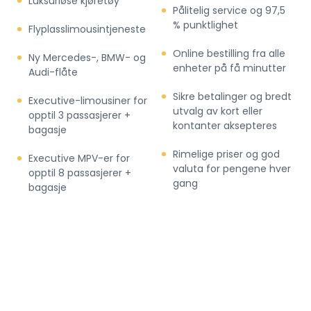
Luksuriøse kjøretøy
Pålitelig service og 97,5
% punktlighet
Flyplasslimousintjeneste
Online bestilling fra alle
Ny Mercedes-, BMW- og
enheter på få minutter
Audi-flåte
Sikre betalinger og bredt
Executive-limousiner for
utvalg av kort eller
opptil 3 passasjerer +
kontanter aksepteres
bagasje
Rimelige priser og god
Executive MPV-er for
valuta for pengene hver
opptil 8 passasjerer +
gang
bagasje