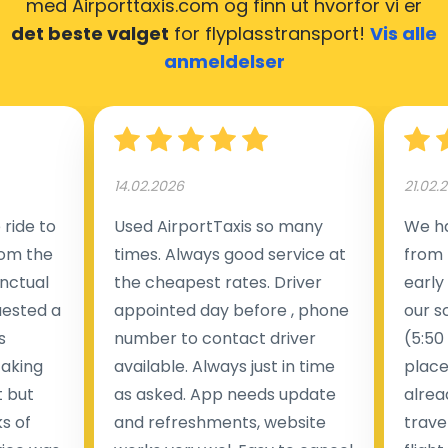
med Airporttaxis.com
og finn ut hvorfor vi er
det beste valget
for flyplasstransport!
Vis alle
anmeldelser
14.02.2026
21.02.
ride to
Used AirportTaxis so many
We ha
rom the
times. Always good service at
from 
nctual
the cheapest rates. Driver
early
uested a
appointed day before , phone
our s
s
number to contact driver
(5:50
taking
available. Always just in time
place
t but
as asked. App needs update
alrea
s of
and refreshments, website
travel