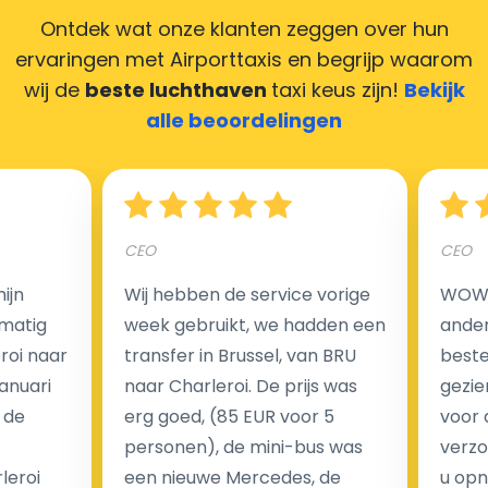
creditcards. Geen probleem! U kunt ons heel blij
Ontdek wat onze klanten zeggen over hun
maken door uw feedback achter te laten en wij
ervaringen met Airporttaxis
en begrijp waarom
zorgen ervoor dat uw chauffeur deze krijgt.
wij de
beste luchthaven
taxi keus zijn!
Bekijk
alle beoordelingen
Hoeveel kost een luchthaven taxi transfer?
CEO
CEO
Een van de meest aantrekkelijke voordelen van
ijn
Wij hebben de service vorige
WOW I
luchthaventaxi's is een vast tarief voor uw rit. In
matig
week gebruikt, we hadden een
ander
tegenstelling tot traditionele taxi's met taxameter
eroi naar
transfer in Brussel, van BRU
beste 
brengen wij u geen extra kosten in rekening voor de
Januari
naar Charleroi. De prijs was
gezie
nachtrit.
 de
erg goed, (85 EUR voor 5
voor 
We hebben geen ophaaltarief of extra kosten voor
personen), de mini-bus was
verzo
wachttijd als uw vlucht vertraging heeft.
leroi
een nieuwe Mercedes, de
u opn