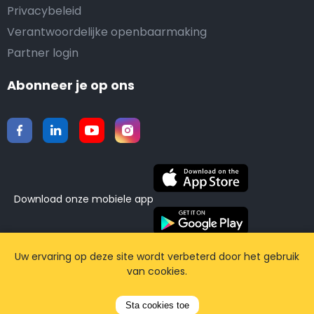
Privacybeleid
Verantwoordelijke openbaarmaking
Partner login
Abonneer je op ons
Download onze mobiele app
©2015-2026 Airporttaxis.com.
Alle rechten
Uw ervaring op deze site wordt verbeterd door het gebruik
van cookies.
voorbehouden | Powered by
CodiCo.io
Sta cookies toe