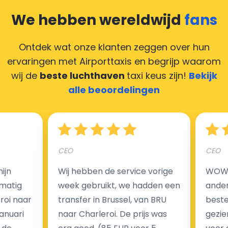
compliment geven, maar heeft u geen contant geld?
We hebben wereldwijd
fans
Deze situatie is vrij gebruikelijk in onze tijd van
creditcards. Geen probleem! U kunt ons heel blij
Ontdek wat onze klanten zeggen over hun
maken door uw feedback achter te laten en wij
ervaringen met Airporttaxis
en begrijp waarom
zorgen ervoor dat uw chauffeur deze krijgt.
wij de
beste luchthaven
taxi keus zijn!
Bekijk
alle beoordelingen
Hoeveel kost een luchthaven taxi transfer?
CEO
CEO
Een van de meest aantrekkelijke voordelen van
ijn
Wij hebben de service vorige
WOW I
luchthaventaxi's is een vast tarief voor uw rit. In
matig
week gebruikt, we hadden een
ander
tegenstelling tot traditionele taxi's met taxameter
eroi naar
transfer in Brussel, van BRU
beste 
brengen wij u geen extra kosten in rekening voor de
Januari
naar Charleroi. De prijs was
gezie
nachtrit.