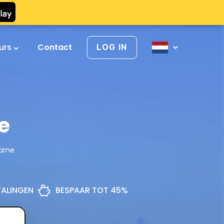
urs
Contact
LOG IN
e
arne
ETALINGEN
BESPAAR TOT 45%