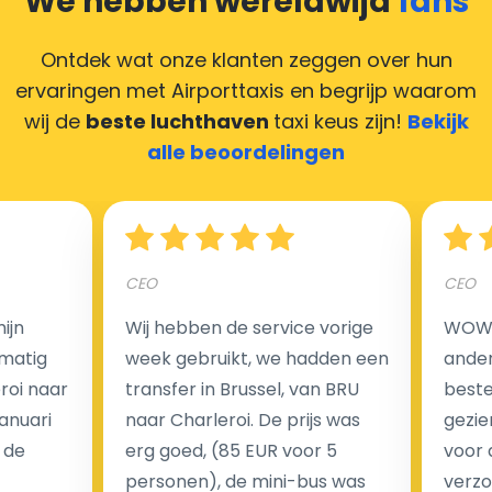
We hebben wereldwijd
fans
Deze situatie is vrij gebruikelijk in onze tijd van
creditcards. Geen probleem! U kunt ons heel blij
Ontdek wat onze klanten zeggen over hun
maken door uw feedback achter te laten en wij
ervaringen met Airporttaxis
en begrijp waarom
zorgen ervoor dat uw chauffeur deze krijgt.
wij de
beste luchthaven
taxi keus zijn!
Bekijk
alle beoordelingen
Hoeveel kost een luchthaven taxi transfer?
CEO
CEO
Een van de meest aantrekkelijke voordelen van
ijn
Wij hebben de service vorige
WOW I
luchthaventaxi's is een vast tarief voor uw rit. In
matig
week gebruikt, we hadden een
ander
tegenstelling tot traditionele taxi's met taxameter
eroi naar
transfer in Brussel, van BRU
beste 
brengen wij u geen extra kosten in rekening voor de
Januari
naar Charleroi. De prijs was
gezie
nachtrit.
 de
erg goed, (85 EUR voor 5
voor 
We hebben geen ophaaltarief of extra kosten voor
personen), de mini-bus was
verzo