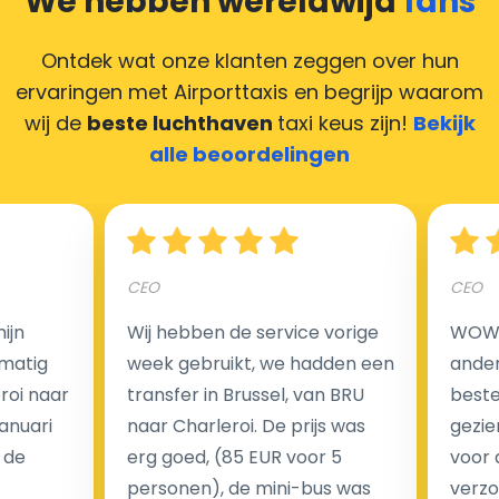
We hebben wereldwijd
fans
Deze situatie is vrij gebruikelijk in onze tijd van
creditcards. Geen probleem! U kunt ons heel blij
Ontdek wat onze klanten zeggen over hun
maken door uw feedback achter te laten en wij
ervaringen met Airporttaxis
en begrijp waarom
zorgen ervoor dat uw chauffeur deze krijgt.
wij de
beste luchthaven
taxi keus zijn!
Bekijk
alle beoordelingen
Hoeveel kost een luchthaven taxi transfer?
CEO
CEO
Een van de meest aantrekkelijke voordelen van
ijn
Wij hebben de service vorige
WOW I
luchthaventaxi's is een vast tarief voor uw rit. In
matig
week gebruikt, we hadden een
ander
tegenstelling tot traditionele taxi's met taxameter
eroi naar
transfer in Brussel, van BRU
beste 
brengen wij u geen extra kosten in rekening voor de
Januari
naar Charleroi. De prijs was
gezie
nachtrit.
 de
erg goed, (85 EUR voor 5
voor 
We hebben geen ophaaltarief of extra kosten voor
personen), de mini-bus was
verzo