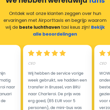
We hebben wereldwijd
fans
compliment geven, maar heeft u geen contant geld?
Deze situatie is vrij gebruikelijk in onze tijd van
Ontdek wat onze klanten zeggen over hun
creditcards. Geen probleem! U kunt ons heel blij
ervaringen met Airporttaxis
en begrijp waarom
maken door uw feedback achter te laten en wij
wij de
beste luchthaven
taxi keus zijn!
Bekijk
zorgen ervoor dat uw chauffeur deze krijgt.
alle beoordelingen
Hoeveel kost een luchthaven taxi transfer?
CEO
CEO
ijn
Wij hebben de service vorige
WOW I
Een van de meest aantrekkelijke voordelen van
matig
week gebruikt, we hadden een
ander
luchthaventaxi's is een vast tarief voor uw rit. In
eroi naar
transfer in Brussel, van BRU
beste 
tegenstelling tot traditionele taxi's met taxameter
Januari
naar Charleroi. De prijs was
gezie
brengen wij u geen extra kosten in rekening voor de
 de
erg goed, (85 EUR voor 5
voor 
nachtrit.
personen), de mini-bus was
verzo