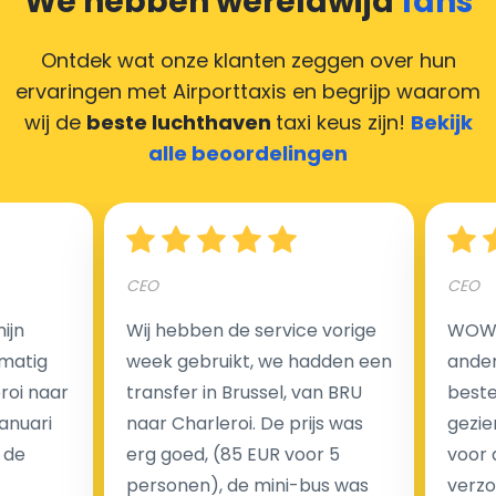
We hebben wereldwijd
fans
Deze situatie is vrij gebruikelijk in onze tijd van
creditcards. Geen probleem! U kunt ons heel blij
Ontdek wat onze klanten zeggen over hun
maken door uw feedback achter te laten en wij
ervaringen met Airporttaxis
en begrijp waarom
zorgen ervoor dat uw chauffeur deze krijgt.
wij de
beste luchthaven
taxi keus zijn!
Bekijk
alle beoordelingen
Hoeveel kost een luchthaven taxi transfer?
CEO
CEO
Een van de meest aantrekkelijke voordelen van
ijn
Wij hebben de service vorige
WOW I
luchthaventaxi's is een vast tarief voor uw rit. In
matig
week gebruikt, we hadden een
ander
tegenstelling tot traditionele taxi's met taxameter
eroi naar
transfer in Brussel, van BRU
beste 
brengen wij u geen extra kosten in rekening voor de
Januari
naar Charleroi. De prijs was
gezie
nachtrit.
 de
erg goed, (85 EUR voor 5
voor 
We hebben geen ophaaltarief of extra kosten voor
personen), de mini-bus was
verzo