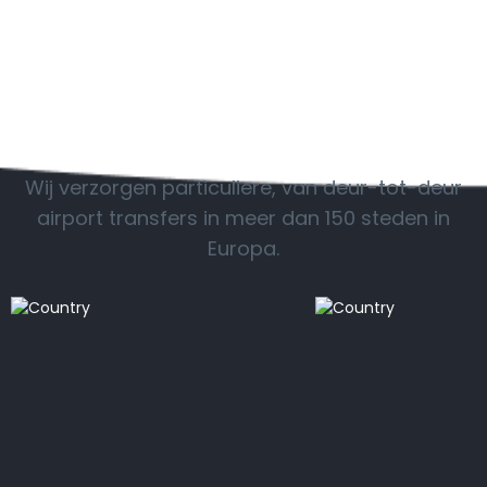
zullen we de nodige regelingen doen en u op tijd
ophalen! Maakt u geen zorgen, onze chauffeur zal
contact met u opnemen. Geen extra kosten worden
toegevoegd.
POPULAIRE BESTEMMINGEN
Wij verzorgen particuliere, van deur-tot-deur
airport transfers in meer dan 150 steden in
Europa.