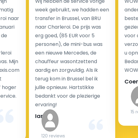
ijn
Wij hebben de service vorige
WOW I
luchthaventaxi's is een vast tarief voor uw rit. In
matig
week gebruikt, we hadden een
ander
tegenstelling tot traditionele taxi's met taxameter
eroi naar
transfer in Brussel, van BRU
beste 
brengen wij u geen extra kosten in rekening voor de
Januari
naar Charleroi. De prijs was
gezie
nachtrit.
 de
erg goed, (85 EUR voor 5
voor 
We hebben geen ophaaltarief of extra kosten voor
personen), de mini-bus was
verzo
wachttijd als uw vlucht vertraging heeft.
leroi
een nieuwe Mercedes, de
u opn
as. Mijn
chauffeur wasontzettend
Bedan
Kijk op onze website voor meer informatie over uw
axis.com
aardig en zorgvuldig. Als ik
WOW-
transferkosten. Ons boekingsformulier bevat alle
t
terug kom in Brussel bel ik
Coe
mogelijke extra's die u kunt kiezen en de prijs die u
f hoger
jullie opnieuw. Hartstikke
krijgt is transparant voor een passagier en een
service.
bedankt voor de plezierige
chauffeur.
ervaring!
15 
Ian
Kan taxi transfer bij aankomst op de luchthaven
gereserveerd worden?
120 reviews