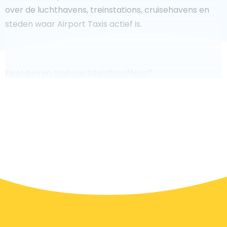
over de luchthavens, treinstations, cruisehavens en
steden waar Airport Taxis actief is.
Fooi geven aan uw taxichauffeur?
We doen ons best om uw reis zo veilig, comfortabel en
snel mogelijk te laten verlopen. Voldoet ons aanbod
aan uw verwachtingen, of overtreft het ze zelfs? Wilt u
uw chauffeur laten zien dat hij/zij uw rit zo aangenaam
mogelijk heeft gemaakt, dan bent u van harte welkom
om een fooi te geven.
De eenvoudigste manier om een fooi te geven, is door