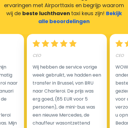
maken door uw feedback achter te laten en wij
ervaringen met Airporttaxis
en begrijp waarom
zorgen ervoor dat uw chauffeur deze krijgt.
wij de
beste luchthaven
taxi keus zijn!
Bekijk
alle beoordelingen
Hoeveel kost een luchthaven taxi transfer?
CEO
CEO
Een van de meest aantrekkelijke voordelen van
ijn
Wij hebben de service vorige
WOW I
luchthaventaxi's is een vast tarief voor uw rit. In
matig
week gebruikt, we hadden een
ander
tegenstelling tot traditionele taxi's met taxameter
eroi naar
transfer in Brussel, van BRU
beste 
brengen wij u geen extra kosten in rekening voor de
Januari
naar Charleroi. De prijs was
gezie
nachtrit.
 de
erg goed, (85 EUR voor 5
voor 
We hebben geen ophaaltarief of extra kosten voor
personen), de mini-bus was
verzo
wachttijd als uw vlucht vertraging heeft.
leroi
een nieuwe Mercedes, de
u opn
as. Mijn
chauffeur wasontzettend
Bedan