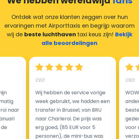
We hebben wereldwijd
fans
Deze situatie is vrij gebruikelijk in onze tijd van
creditcards. Geen probleem! U kunt ons heel blij
Ontdek wat onze klanten zeggen over hun
maken door uw feedback achter te laten en wij
ervaringen met Airporttaxis
en begrijp waarom
zorgen ervoor dat uw chauffeur deze krijgt.
wij de
beste luchthaven
taxi keus zijn!
Bekijk
alle beoordelingen
Hoeveel kost een luchthaven taxi transfer?
CEO
CEO
Een van de meest aantrekkelijke voordelen van
ijn
Wij hebben de service vorige
WOW I
luchthaventaxi's is een vast tarief voor uw rit. In
matig
week gebruikt, we hadden een
ander
tegenstelling tot traditionele taxi's met taxameter
eroi naar
transfer in Brussel, van BRU
beste 
brengen wij u geen extra kosten in rekening voor de
Januari
naar Charleroi. De prijs was
gezie
nachtrit.
 de
erg goed, (85 EUR voor 5
voor 
We hebben geen ophaaltarief of extra kosten voor
personen), de mini-bus was
verzo