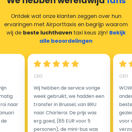
We hebben wereldwijd
fans
Deze situatie is vrij gebruikelijk in onze tijd van
creditcards. Geen probleem! U kunt ons heel blij
Ontdek wat onze klanten zeggen over hun
maken door uw feedback achter te laten en wij
ervaringen met Airporttaxis
en begrijp waarom
zorgen ervoor dat uw chauffeur deze krijgt.
wij de
beste luchthaven
taxi keus zijn!
Bekijk
alle beoordelingen
Hoeveel kost een luchthaven taxi transfer?
CEO
CEO
Een van de meest aantrekkelijke voordelen van
ijn
Wij hebben de service vorige
WOW I
luchthaventaxi's is een vast tarief voor uw rit. In
matig
week gebruikt, we hadden een
ander
tegenstelling tot traditionele taxi's met taxameter
eroi naar
transfer in Brussel, van BRU
beste 
brengen wij u geen extra kosten in rekening voor de
Januari
naar Charleroi. De prijs was
gezie
nachtrit.
 de
erg goed, (85 EUR voor 5
voor 
We hebben geen ophaaltarief of extra kosten voor
personen), de mini-bus was
verzo