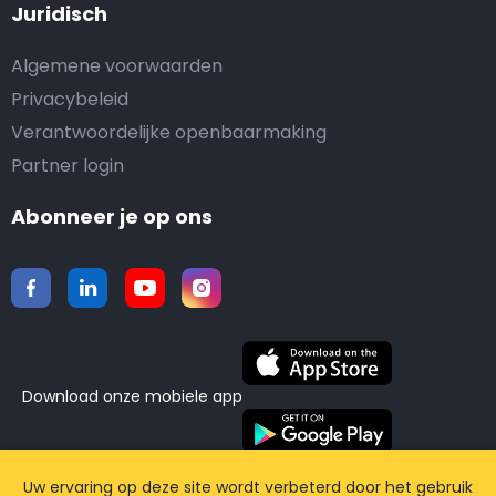
Juridisch
Algemene voorwaarden
Privacybeleid
Verantwoordelijke openbaarmaking
Partner login
Abonneer je op ons
Download onze mobiele app
©2015-2026 Airporttaxis.com.
Alle rechten
Uw ervaring op deze site wordt verbeterd door het gebruik