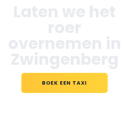
Laten we het
roer
overnemen in
Zwingenberg
BOEK EEN TAXI