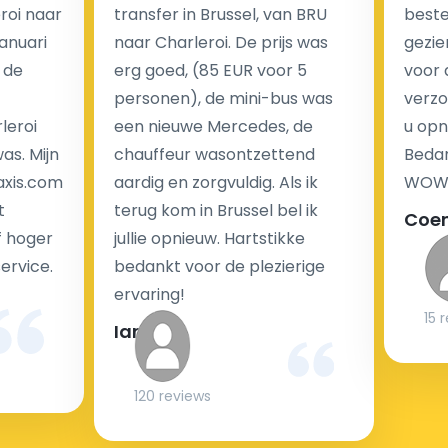
eroi naar
transfer in Brussel, van BRU
beste 
Januari
naar Charleroi. De prijs was
gezie
 de
erg goed, (85 EUR voor 5
voor 
personen), de mini-bus was
verzo
leroi
een nieuwe Mercedes, de
u opn
as. Mijn
chauffeur wasontzettend
Bedan
axis.com
aardig en zorgvuldig. Als ik
WOW-
t
terug kom in Brussel bel ik
Coe
f hoger
jullie opnieuw. Hartstikke
service.
bedankt voor de plezierige
ervaring!
15 
Ian
120 reviews