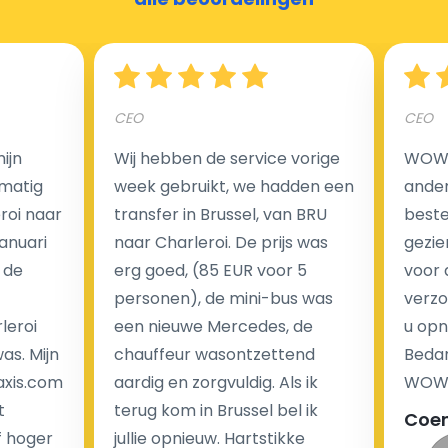
Hoeveel kost een luchthaven taxi transfer?
CEO
CEO
ijn
Wij hebben de service vorige
WOW I
Een van de meest aantrekkelijke voordelen van
matig
week gebruikt, we hadden een
ander
luchthaventaxi's is een vast tarief voor uw rit. In
eroi naar
transfer in Brussel, van BRU
beste 
tegenstelling tot traditionele taxi's met taxameter
Januari
naar Charleroi. De prijs was
gezie
brengen wij u geen extra kosten in rekening voor de
 de
erg goed, (85 EUR voor 5
voor 
nachtrit.
personen), de mini-bus was
verzo
We hebben geen ophaaltarief of extra kosten voor
leroi
een nieuwe Mercedes, de
u opn
wachttijd als uw vlucht vertraging heeft.
as. Mijn
chauffeur wasontzettend
Bedan
axis.com
aardig en zorgvuldig. Als ik
WOW-
Kijk op onze website voor meer informatie over uw
t
terug kom in Brussel bel ik
Coe
transferkosten. Ons boekingsformulier bevat alle
f hoger
jullie opnieuw. Hartstikke